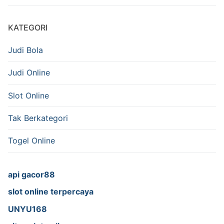
KATEGORI
Judi Bola
Judi Online
Slot Online
Tak Berkategori
Togel Online
api gacor88
slot online terpercaya
UNYU168