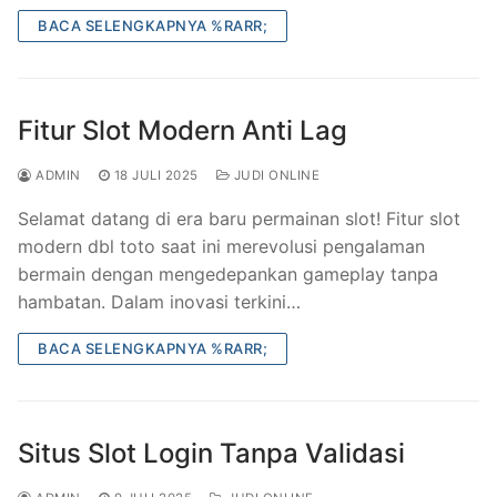
BACA SELENGKAPNYA %RARR;
Fitur Slot Modern Anti Lag
ADMIN
18 JULI 2025
JUDI ONLINE
Selamat datang di era baru permainan slot! Fitur slot
modern dbl toto saat ini merevolusi pengalaman
bermain dengan mengedepankan gameplay tanpa
hambatan. Dalam inovasi terkini…
BACA SELENGKAPNYA %RARR;
Situs Slot Login Tanpa Validasi