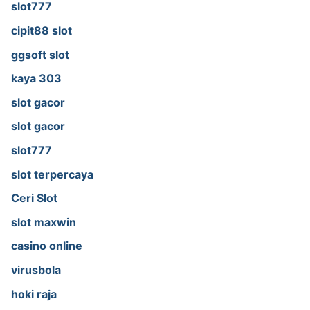
slot777
cipit88 slot
ggsoft slot
kaya 303
slot gacor
slot gacor
slot777
slot terpercaya
Ceri Slot
slot maxwin
casino online
virusbola
hoki raja