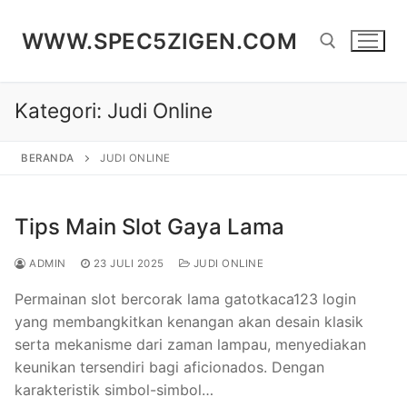
Lompat
ke
WWW.SPEC5ZIGEN.COM
konten
Kategori:
Judi Online
Cari:
BERANDA
JUDI ONLINE
Tips Main Slot Gaya Lama
ADMIN
23 JULI 2025
JUDI ONLINE
Permainan slot bercorak lama gatotkaca123 login
yang membangkitkan kenangan akan desain klasik
serta mekanisme dari zaman lampau, menyediakan
keunikan tersendiri bagi aficionados. Dengan
karakteristik simbol-simbol…