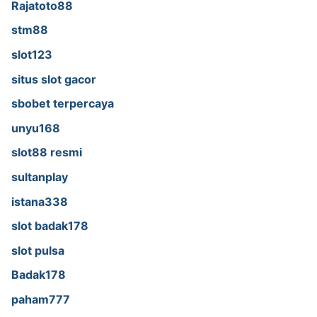
Rajatoto88
stm88
slot123
situs slot gacor
sbobet terpercaya
unyu168
slot88 resmi
sultanplay
istana338
slot badak178
slot pulsa
Badak178
paham777