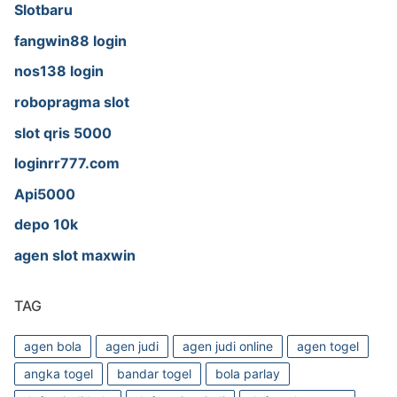
Slotbaru
fangwin88 login
nos138 login
robopragma slot
slot qris 5000
loginrr777.com
Api5000
depo 10k
agen slot maxwin
TAG
agen bola
agen judi
agen judi online
agen togel
angka togel
bandar togel
bola parlay