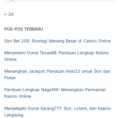
« Jul
POS-POS TERBARU
Slot Bet 200: Strategi Menang Besar di Casino Online
Menyelami Dunia Texas88: Panduan Lengkap Kasino
Online
Menangkan Jackpot: Panduan Hoki22 untuk Slot dan
Poker
Panduan Lengkap Naga169: Menangkan Permainan
Kasino Online
Menjelajahi Dunia Sarang777: Slot, Lotere, dan Kasino
Langsung