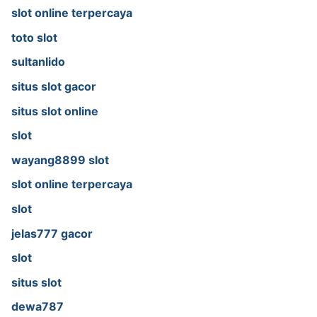
slot online terpercaya
toto slot
sultanlido
situs slot gacor
situs slot online
slot
wayang8899 slot
slot online terpercaya
slot
jelas777 gacor
slot
situs slot
dewa787