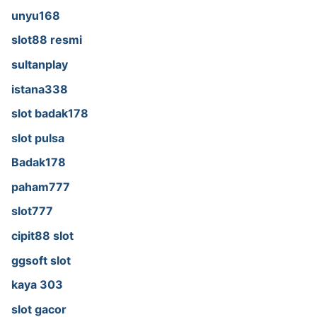
unyu168
slot88 resmi
sultanplay
istana338
slot badak178
slot pulsa
Badak178
paham777
slot777
cipit88 slot
ggsoft slot
kaya 303
slot gacor