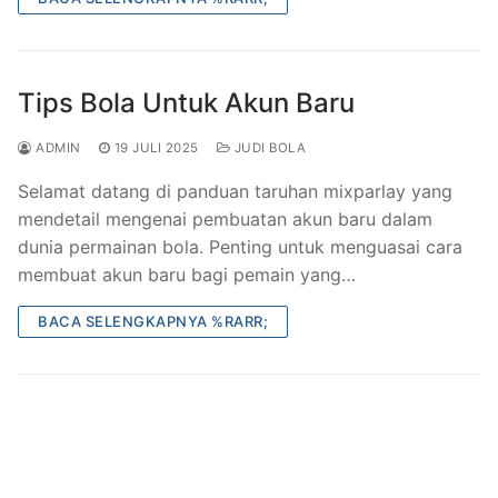
Tips Bola Untuk Akun Baru
ADMIN
19 JULI 2025
JUDI BOLA
Selamat datang di panduan taruhan mixparlay yang
mendetail mengenai pembuatan akun baru dalam
dunia permainan bola. Penting untuk menguasai cara
membuat akun baru bagi pemain yang…
BACA SELENGKAPNYA %RARR;