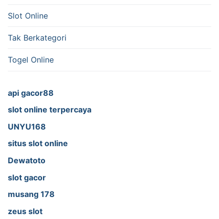
Slot Online
Tak Berkategori
Togel Online
api gacor88
slot online terpercaya
UNYU168
situs slot online
Dewatoto
slot gacor
musang 178
zeus slot