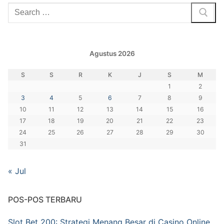
Cari:
Agustus 2026
S
S
R
K
J
S
M
1
2
3
4
5
6
7
8
9
10
11
12
13
14
15
16
17
18
19
20
21
22
23
24
25
26
27
28
29
30
31
« Jul
POS-POS TERBARU
Slot Bet 200: Strategi Menang Besar di Casino Online