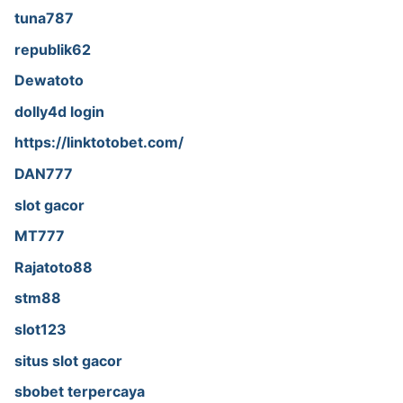
tuna787
republik62
Dewatoto
dolly4d login
https://linktotobet.com/
DAN777
slot gacor
MT777
Rajatoto88
stm88
slot123
situs slot gacor
sbobet terpercaya