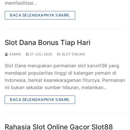
memfasilitasi…
BACA SELENGKAPNYA %RARR;
Slot Dana Bonus Tiap Hari
ADMIN
27 JULI 2025
SLOT ONLINE
Slot Dana merupakan permainan slot karun138 yang
mendapat popularitas tinggi di kalangan pemain di
Indonesia, berkat keanekaragaman fiturnya. Permainan
ini bukan sekadar sumber hiburan, melainkan…
BACA SELENGKAPNYA %RARR;
Rahasia Slot Online Gacor Slot88