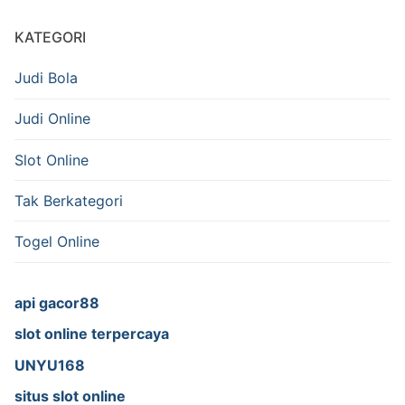
KATEGORI
Judi Bola
Judi Online
Slot Online
Tak Berkategori
Togel Online
api gacor88
slot online terpercaya
UNYU168
situs slot online