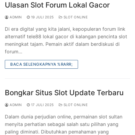
Ulasan Slot Forum Lokal Gacor
ADMIN
19 JULI 2025
SLOT ONLINE
Di era digital yang kita jalani, kepopuleran forum link
alternatif tele88 lokal gacor di kalangan pencinta slot
meningkat tajam. Pemain aktif dalam berdiskusi di
forum…
BACA SELENGKAPNYA %RARR;
Bongkar Situs Slot Update Terbaru
ADMIN
17 JULI 2025
SLOT ONLINE
Dalam dunia perjudian online, permainan slot sultan
menyita perhatian sebagai salah satu pilihan yang
paling diminati. Dibutuhkan pemahaman yang