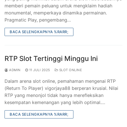
memberi pemain peluang untuk mengklaim hadiah
monumental, memperkaya dinamika permainan.
Pragmatic Play, pengembang…
BACA SELENGKAPNYA %RARR;
RTP Slot Tertinggi Minggu Ini
ADMIN
11 JULI 2025
SLOT ONLINE
Dalam arena slot online, pemahaman mengenai RTP
(Return To Player) vigorjaya88 berperan krusial. Nilai
RTP yang menonjol tidak hanya merefleksikan
kesempatan kemenangan yang lebih optimal.…
BACA SELENGKAPNYA %RARR;