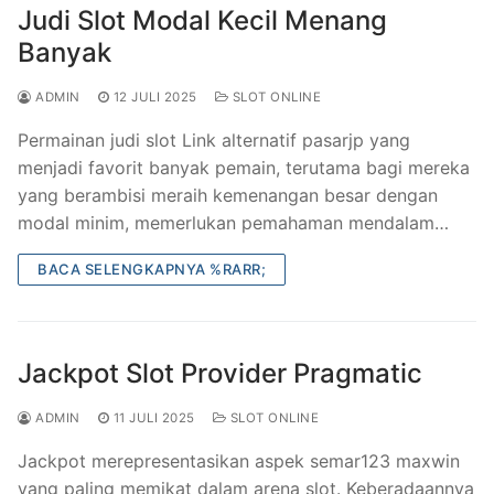
Judi Slot Modal Kecil Menang
Banyak
ADMIN
12 JULI 2025
SLOT ONLINE
Permainan judi slot Link alternatif pasarjp yang
menjadi favorit banyak pemain, terutama bagi mereka
yang berambisi meraih kemenangan besar dengan
modal minim, memerlukan pemahaman mendalam…
BACA SELENGKAPNYA %RARR;
Jackpot Slot Provider Pragmatic
ADMIN
11 JULI 2025
SLOT ONLINE
Jackpot merepresentasikan aspek semar123 maxwin
yang paling memikat dalam arena slot. Keberadaannya