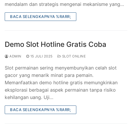
mendalam dan strategis mengenai mekanisme yang…
BACA SELENGKAPNYA %RARR;
Demo Slot Hotline Gratis Coba
ADMIN
15 JULI 2025
SLOT ONLINE
Slot permainan sering menyembunyikan celah slot
gacor yang menarik minat para pemain.
Memanfaatkan demo hotline gratis memungkinkan
eksplorasi berbagai aspek permainan tanpa risiko
kehilangan uang. Uji…
BACA SELENGKAPNYA %RARR;