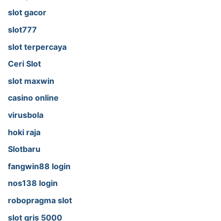
slot gacor
slot777
slot terpercaya
Ceri Slot
slot maxwin
casino online
virusbola
hoki raja
Slotbaru
fangwin88 login
nos138 login
robopragma slot
slot qris 5000