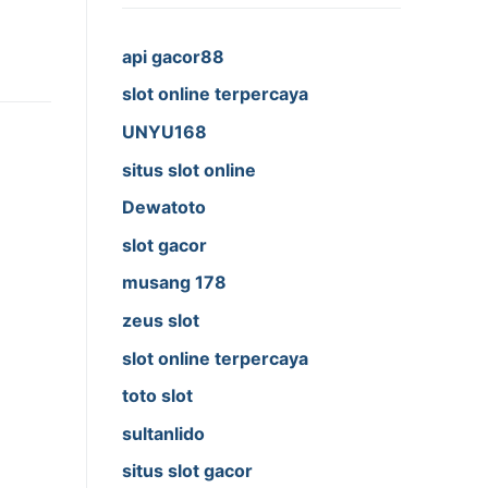
api gacor88
slot online terpercaya
UNYU168
situs slot online
Dewatoto
slot gacor
musang 178
zeus slot
slot online terpercaya
toto slot
sultanlido
situs slot gacor