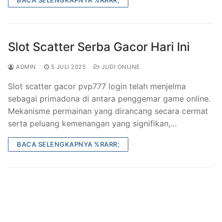
Slot Scatter Serba Gacor Hari Ini
ADMIN
5 JULI 2025
JUDI ONLINE
Slot scatter gacor pvp777 login telah menjelma
sebagai primadona di antara penggemar game online.
Mekanisme permainan yang dirancang secara cermat
serta peluang kemenangan yang signifikan,…
BACA SELENGKAPNYA %RARR;