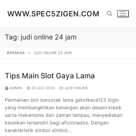
Lompat
ke
WWW.SPEC5ZIGEN.COM
konten
Tag:
judi online 24 jam
Cari:
BERANDA
JUDI ONLINE 24 JAM
Tips Main Slot Gaya Lama
ADMIN
23 JULI 2025
JUDI ONLINE
Permainan slot bercorak lama gatotkaca123 login
yang membangkitkan kenangan akan desain klasik
serta mekanisme dari zaman lampau, menyediakan
keunikan tersendiri bagi aficionados. Dengan
karakteristik simbol-simbol…