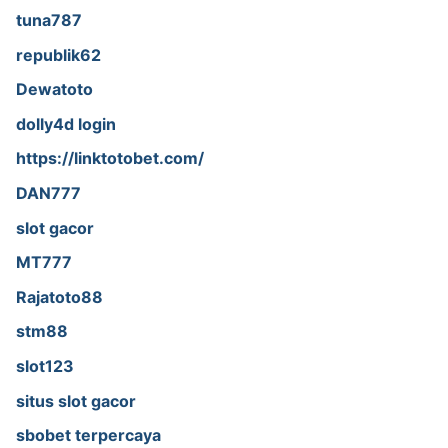
tuna787
republik62
Dewatoto
dolly4d login
https://linktotobet.com/
DAN777
slot gacor
MT777
Rajatoto88
stm88
slot123
situs slot gacor
sbobet terpercaya