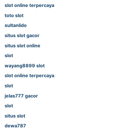
slot online terpercaya
toto slot
sultanlido
situs slot gacor
situs slot online
slot
wayang8899 slot
slot online terpercaya
slot
jelas777 gacor
slot
situs slot
dewa787