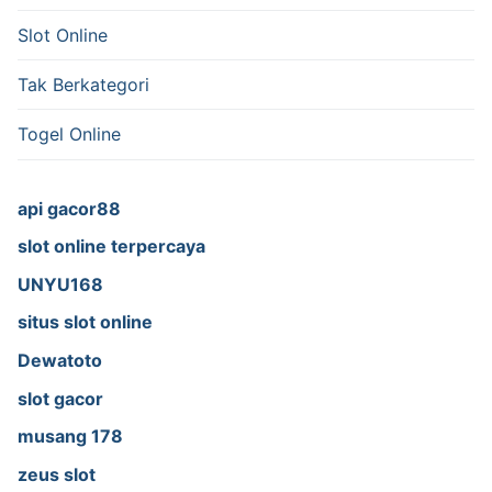
Slot Online
Tak Berkategori
Togel Online
api gacor88
slot online terpercaya
UNYU168
situs slot online
Dewatoto
slot gacor
musang 178
zeus slot