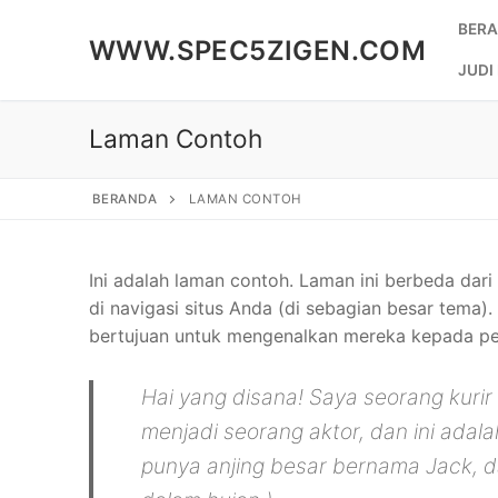
Lompat
BER
ke
WWW.SPEC5ZIGEN.COM
konten
JUDI
Laman Contoh
BERANDA
LAMAN CONTOH
Ini adalah laman contoh. Laman ini berbeda dari
di navigasi situs Anda (di sebagian besar tema
bertujuan untuk mengenalkan mereka kepada pengu
Hai yang disana! Saya seorang kurir
menjadi seorang aktor, dan ini adala
punya anjing besar bernama Jack, d