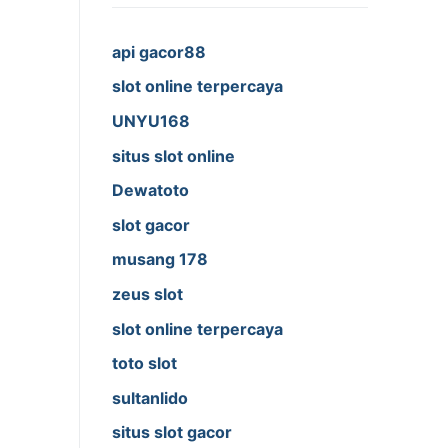
api gacor88
slot online terpercaya
UNYU168
situs slot online
Dewatoto
slot gacor
musang 178
zeus slot
slot online terpercaya
toto slot
sultanlido
situs slot gacor