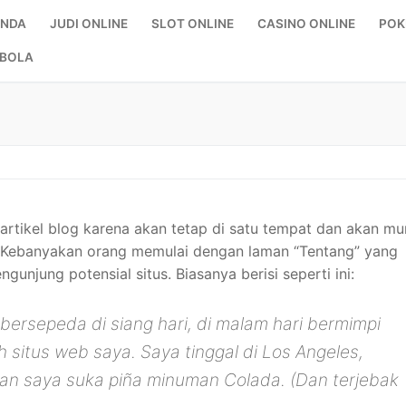
ANDA
JUDI ONLINE
SLOT ONLINE
CASINO ONLINE
POK
 BOLA
 artikel blog karena akan tetap di satu tempat dan akan mu
). Kebanyakan orang memulai dengan laman “Tentang” yang
njung potensial situs. Biasanya berisi seperti ini:
 bersepeda di siang hari, di malam hari bermimpi
h situs web saya. Saya tinggal di Los Angeles,
an saya suka piña minuman Colada. (Dan terjebak