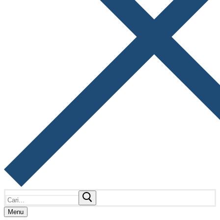
Cari:
Menu