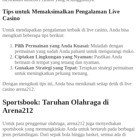
Tips untuk Memaksimalkan Pengalaman Live
Casino
Untuk mendapatkan pengalaman terbaik di live casino, Anda bisa
mengikuti beberapa tips berikut:
Pilih Permainan yang Anda Kuasai:
Mulailah dengan
permainan yang sudah Anda pahami untuk mengurangi risiko.
Ciptakan Lingkungan yang Nyaman:
Pastikan Anda
bermain di tempat yang tenang dan nyaman.
Gunakan Strategi yang Tepat:
Terapkan strategi permainan
untuk meningkatkan peluang menang.
Dengan mengikuti tips ini, Anda bisa menikmati setiap detik di live
casino arena212.
Sportsbook: Taruhan Olahraga di
Arena212
Untuk para penggemar olahraga, arena212 juga menyediakan
sportsbook yang memungkinkan Anda untuk bertaruh pada berbagai
jenis pertandingan. Dari sepak bola hingga basket, semua ada di