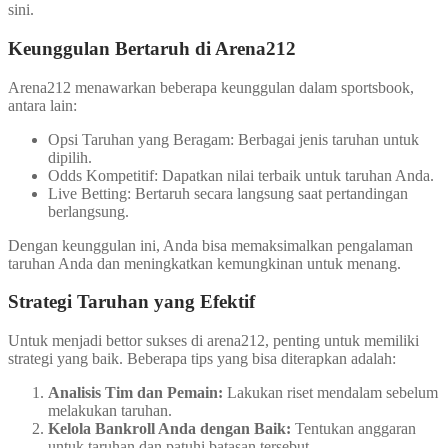
sini.
Keunggulan Bertaruh di Arena212
Arena212 menawarkan beberapa keunggulan dalam sportsbook,
antara lain:
Opsi Taruhan yang Beragam: Berbagai jenis taruhan untuk
dipilih.
Odds Kompetitif: Dapatkan nilai terbaik untuk taruhan Anda.
Live Betting: Bertaruh secara langsung saat pertandingan
berlangsung.
Dengan keunggulan ini, Anda bisa memaksimalkan pengalaman
taruhan Anda dan meningkatkan kemungkinan untuk menang.
Strategi Taruhan yang Efektif
Untuk menjadi bettor sukses di arena212, penting untuk memiliki
strategi yang baik. Beberapa tips yang bisa diterapkan adalah:
Analisis Tim dan Pemain:
Lakukan riset mendalam sebelum
melakukan taruhan.
Kelola Bankroll Anda dengan Baik:
Tentukan anggaran
untuk taruhan dan patuhi batasan tersebut.