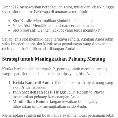
Arena212 menawarkan berbagai jenis slot, mulai dari klasik hingga
video slot modern. Beberapa di antaranya termasuk:
Slot Klasik: Menampilkan simbol buah dan angka.
Video Slot: Memiliki animasi dan cerita menarik.
Slot Progresif: Dengan jackpot yang terus meningkat.
Setiap jenis slot memiliki daya tariknya sendiri. Apakah Anda lebih
suka kesederhanaan slot klasik atau petualangan yang ditawarkan
oleh video slot? Pilihan ada di tangan Anda!
Strategi untuk Meningkatkan Peluang Menang
Ketika bermain slot di arena212, penting untuk memiliki strategi
yang tepat. Berikut adalah beberapa tips yang bisa Anda terapkan:
Kelola Bankroll Anda:
Tentukan berapa banyak uang yang
akan Anda habiskan.
Pilih Slot dengan RTP Tinggi:
RTP (Return to Player)
menentukan peluang kemenangan Anda.
Manfaatkan Bonus:
Jangan lewatkan bonus yang
ditawarkan untuk meningkatkan saldo Anda.
Menerapkan strategi ini tidak hanya akan membuat permainan lebih