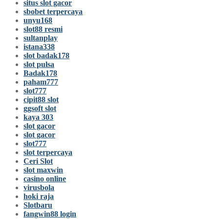
situs slot gacor
sbobet terpercaya
unyu168
slot88 resmi
sultanplay
istana338
slot badak178
slot pulsa
Badak178
paham777
slot777
cipit88 slot
ggsoft slot
kaya 303
slot gacor
slot gacor
slot777
slot terpercaya
Ceri Slot
slot maxwin
casino online
virusbola
hoki raja
Slotbaru
fangwin88 login