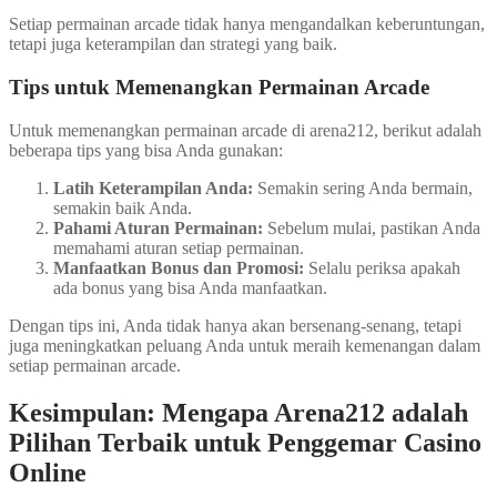
Setiap permainan arcade tidak hanya mengandalkan keberuntungan,
tetapi juga keterampilan dan strategi yang baik.
Tips untuk Memenangkan Permainan Arcade
Untuk memenangkan permainan arcade di arena212, berikut adalah
beberapa tips yang bisa Anda gunakan:
Latih Keterampilan Anda:
Semakin sering Anda bermain,
semakin baik Anda.
Pahami Aturan Permainan:
Sebelum mulai, pastikan Anda
memahami aturan setiap permainan.
Manfaatkan Bonus dan Promosi:
Selalu periksa apakah
ada bonus yang bisa Anda manfaatkan.
Dengan tips ini, Anda tidak hanya akan bersenang-senang, tetapi
juga meningkatkan peluang Anda untuk meraih kemenangan dalam
setiap permainan arcade.
Kesimpulan: Mengapa Arena212 adalah
Pilihan Terbaik untuk Penggemar Casino
Online