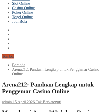
Slot Online
Casino Online
Poker Online
Togel Online
Judi Bola
Tombol
Beranda
Arena212: Panduan Lengkap untuk Penggemar Casino
Online
Arena212: Panduan Lengkap untuk
Penggemar Casino Online
admin
15 April 2026
Tak Berkategori