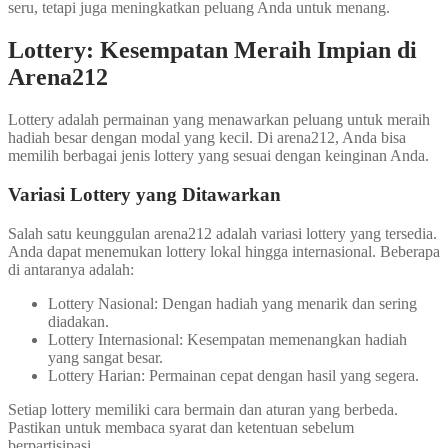
seru, tetapi juga meningkatkan peluang Anda untuk menang.
Lottery: Kesempatan Meraih Impian di
Arena212
Lottery adalah permainan yang menawarkan peluang untuk meraih
hadiah besar dengan modal yang kecil. Di arena212, Anda bisa
memilih berbagai jenis lottery yang sesuai dengan keinginan Anda.
Variasi Lottery yang Ditawarkan
Salah satu keunggulan arena212 adalah variasi lottery yang tersedia.
Anda dapat menemukan lottery lokal hingga internasional. Beberapa
di antaranya adalah:
Lottery Nasional: Dengan hadiah yang menarik dan sering
diadakan.
Lottery Internasional: Kesempatan memenangkan hadiah
yang sangat besar.
Lottery Harian: Permainan cepat dengan hasil yang segera.
Setiap lottery memiliki cara bermain dan aturan yang berbeda.
Pastikan untuk membaca syarat dan ketentuan sebelum
berpartisipasi.