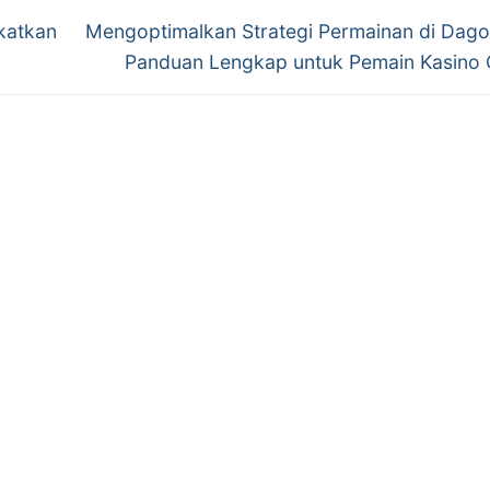
Next
katkan
Mengoptimalkan Strategi Permainan di Dago
post:
Panduan Lengkap untuk Pemain Kasino 