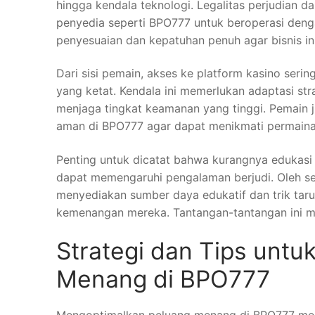
hingga kendala teknologi. Legalitas perjudian 
penyedia seperti BPO777 untuk beroperasi denga
penyesuaian dan kepatuhan penuh agar bisnis in
Dari sisi pemain, akses ke platform kasino serin
yang ketat. Kendala ini memerlukan adaptasi str
menjaga tingkat keamanan yang tinggi. Pemain 
aman di BPO777 agar dapat menikmati permainan 
Penting untuk dicatat bahwa kurangnya edukas
dapat memengaruhi pengalaman berjudi. Oleh seb
menyediakan sumber daya edukatif dan trik t
kemenangan mereka. Tantangan-tantangan ini me
Strategi dan Tips unt
Menang di BPO777
Mengoptimalkan peluang menang di BPO777 me