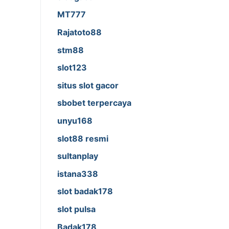
MT777
Rajatoto88
stm88
slot123
situs slot gacor
sbobet terpercaya
unyu168
slot88 resmi
sultanplay
istana338
slot badak178
slot pulsa
Badak178