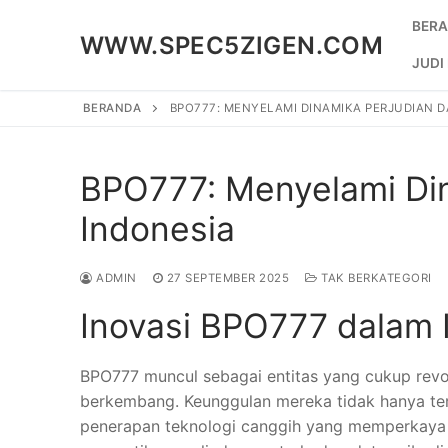
Lompat
BER
ke
WWW.SPEC5ZIGEN.COM
konten
JUDI
BERANDA
BPO777: MENYELAMI DINAMIKA PERJUDIAN D
BPO777: Menyelami Din
Indonesia
ADMIN
27 SEPTEMBER 2025
TAK BERKATEGORI
Inovasi BPO777 dalam I
BPO777 muncul sebagai entitas yang cukup revol
berkembang. Keunggulan mereka tidak hanya terl
penerapan teknologi canggih yang memperkaya i