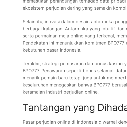
memastikan perlindungan terhadap data pribadi 
ekosistem perjudian daring yang semakin kompl
Selain itu, inovasi dalam desain antarmuka pen
berbagai kalangan. Antarmuka yang intuitif dan
serta permainan meja online yang terkenal, me
Pendekatan ini menunjukkan komitmen BPO777 u
kebutuhan pasar Indonesia.
Terakhir, strategi pemasaran dan bonus kasino 
BPO777. Penawaran seperti bonus selamat datan
menarik pemain baru tetapi juga untuk memperta
keseluruhan menegaskan bahwa BPO777 berusaha
keramaian industri perjudian online.
Tantangan yang Dihada
Pasar perjudian online di Indonesia diwarnai de