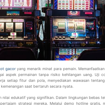
lot gacor
yang menarik minat para pemain. Memanfaatka
ai aspek permainan tanpa risiko kehilangan uang. Uji co
a setiap fitur dan pola, menyediakan wawasan tentang
kemenangan saat bertaruh secara nyata.
ilai edukatif yang signifikan. Dalam lingkungan bebas te
tajam strategi mereka. Melalui demo hotline gratis, 