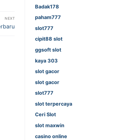
Badak178
paham777
NEXT
erbaru
slot777
cipit88 slot
ggsoft slot
kaya 303
slot gacor
slot gacor
slot777
slot terpercaya
Ceri Slot
slot maxwin
casino online