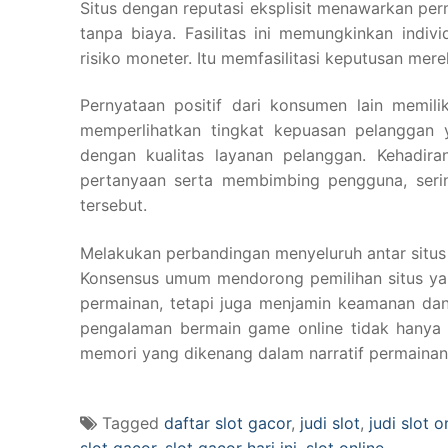
Situs dengan reputasi eksplisit menawarkan per
tanpa biaya. Fasilitas ini memungkinkan ind
risiko moneter. Itu memfasilitasi keputusan mer
Pernyataan positif dari konsumen lain memili
memperlihatkan tingkat kepuasan pelanggan y
dengan kualitas layanan pelanggan. Kehadir
pertanyaan serta membimbing pengguna, serin
tersebut.
Melakukan perbandingan menyeluruh antar situs d
Konsensus umum mendorong pemilihan situs y
permainan, tetapi juga menjamin keamanan da
pengalaman bermain game online tidak hanya
memori yang dikenang dalam narratif permainan 
Tagged
daftar slot gacor
,
judi slot
,
judi slot o