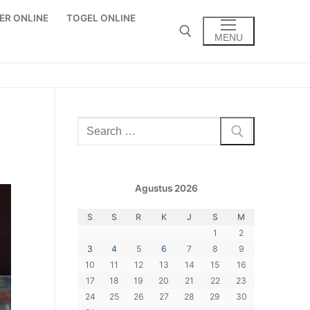
ER ONLINE
TOGEL ONLINE
MENU
Cari:
Cari:
Agustus 2026
S
S
R
K
J
S
M
1
2
3
4
5
6
7
8
9
10
11
12
13
14
15
16
17
18
19
20
21
22
23
24
25
26
27
28
29
30