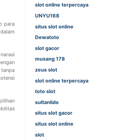
slot online terpercaya
UNYU168
p para
situs slot online
 dalam
Dewatoto
slot gacor
narasi
musang 178
dengan
zeus slot
 tanpa
otensi
slot online terpercaya
toto slot
ilihan
sultanlido
ilitas
situs slot gacor
situs slot online
slot