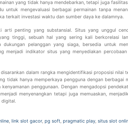
mainan yang tidak hanya mendebarkan, tetapi juga fasilita
ividu untuk mengevaluasi berbagai permainan tanpa mena
eka terkait investasi waktu dan sumber daya ke dalamnya.
ki arti penting yang substansial. Situs yang unggul cen
ang tinggi, sebuah hal yang sering kali berkorelasi la
an dukungan pelanggan yang siaga, bersedia untuk men
g menjadi indikator situs yang menyediakan percobaan 
isarankan dalam rangka mengidentifikasi proposisi nilai t
ang tidak hanya memperkaya pengguna dengan berbagai
n kenyamanan penggunaan. Dengan mengadopsi pendekata
 menjadi menyenangkan tetapi juga memuaskan, menjadi
digital.
nline
,
link slot gacor
,
pg soft
,
pragmatic play
,
situs slot onli