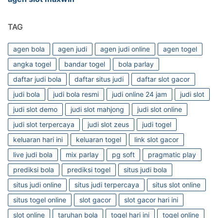
TAG
agen bola
agen judi
agen judi online
agen togel
angka togel
bandar togel
bola parlay
daftar judi bola
daftar situs judi
daftar slot gacor
judi bola
judi bola resmi
judi online 24 jam
judi slot
judi slot demo
judi slot mahjong
judi slot online
judi slot terpercaya
judi slot zeus
judi togel
keluaran hari ini
keluaran togel
link slot gacor
live judi bola
mix parlay
pg soft
pragmatic play
prediksi bola
prediksi togel
situs judi bola
situs judi online
situs judi terpercaya
situs slot online
situs togel online
slot gacor
slot gacor hari ini
slot online
taruhan bola
togel hari ini
togel online