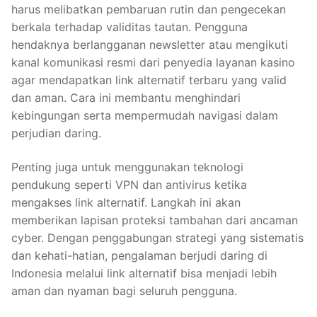
harus melibatkan pembaruan rutin dan pengecekan
berkala terhadap validitas tautan. Pengguna
hendaknya berlangganan newsletter atau mengikuti
kanal komunikasi resmi dari penyedia layanan kasino
agar mendapatkan link alternatif terbaru yang valid
dan aman. Cara ini membantu menghindari
kebingungan serta mempermudah navigasi dalam
perjudian daring.
Penting juga untuk menggunakan teknologi
pendukung seperti VPN dan antivirus ketika
mengakses link alternatif. Langkah ini akan
memberikan lapisan proteksi tambahan dari ancaman
cyber. Dengan penggabungan strategi yang sistematis
dan kehati-hatian, pengalaman berjudi daring di
Indonesia melalui link alternatif bisa menjadi lebih
aman dan nyaman bagi seluruh pengguna.