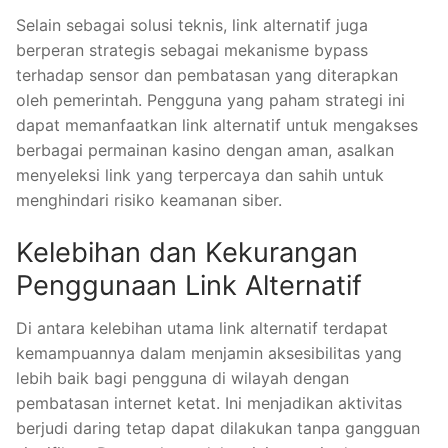
Selain sebagai solusi teknis, link alternatif juga
berperan strategis sebagai mekanisme bypass
terhadap sensor dan pembatasan yang diterapkan
oleh pemerintah. Pengguna yang paham strategi ini
dapat memanfaatkan link alternatif untuk mengakses
berbagai permainan kasino dengan aman, asalkan
menyeleksi link yang terpercaya dan sahih untuk
menghindari risiko keamanan siber.
Kelebihan dan Kekurangan
Penggunaan Link Alternatif
Di antara kelebihan utama link alternatif terdapat
kemampuannya dalam menjamin aksesibilitas yang
lebih baik bagi pengguna di wilayah dengan
pembatasan internet ketat. Ini menjadikan aktivitas
berjudi daring tetap dapat dilakukan tanpa gangguan