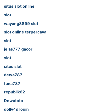
situs slot online
slot
wayang8899 slot
slot online terpercaya
slot
jelas777 gacor
slot
situs slot
dewa787
tuna787
republik62
Dewatoto
dolly4d login