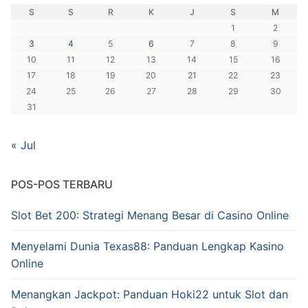
S
S
R
K
J
S
M
1
2
3
4
5
6
7
8
9
10
11
12
13
14
15
16
17
18
19
20
21
22
23
24
25
26
27
28
29
30
31
« Jul
POS-POS TERBARU
Slot Bet 200: Strategi Menang Besar di Casino Online
Menyelami Dunia Texas88: Panduan Lengkap Kasino
Online
Menangkan Jackpot: Panduan Hoki22 untuk Slot dan