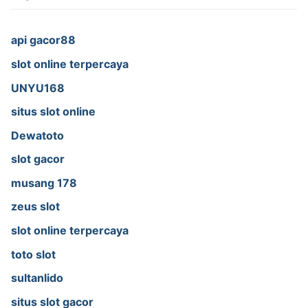
api gacor88
slot online terpercaya
UNYU168
situs slot online
Dewatoto
slot gacor
musang 178
zeus slot
slot online terpercaya
toto slot
sultanlido
situs slot gacor