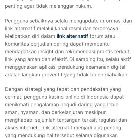
penting agar tidak melanggar hukum.
Pengguna sebaiknya selalu mengupdate informasi dan
link alternatif melalui kanal resmi dan terpercaya.
Melibatkan diri dalam
link alternatif
forum atau
komunitas perjudian daring dapat membantu
mendapatkan insight dan rekomendasi praktis terkait
link yang aman dan efektif. Di samping itu, selalu aktif
menggunakan aplikasi pendukung keamanan digital
adalah langkah preventif yang tidak boleh diabaikan.
Dengan strategi yang tepat dan pendekatan yang
cermat, pengguna kasino online di Indonesia dapat
menikmati pengalaman berjudi daring yang lebih
aman, nyaman, dan berkelanjutan meskipun
menghadapi sejumlah tantangan terkait regulasi dan
akses internet. Link alternatif menjadi alat penting
yang mendukung hal tersebut selama digunakan