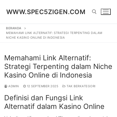
Lompat
ke
WWW.SPEC5ZIGEN.COM
konten
BERANDA
Cari:
MEMAHAMI LINK ALTERNATIF: STRATEGI TERPENTING DALAM
NICHE KASINO ONLINE DI INDONESIA
Memahami Link Alternatif:
Strategi Terpenting dalam Niche
Kasino Online di Indonesia
ADMIN
12 SEPTEMBER 2025
TAK BERKATEGORI
Definisi dan Fungsi Link
Alternatif dalam Kasino Online