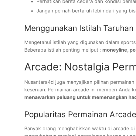
Perhatikan berita cedera dan kondisi pemai
Jangan pernah bertaruh lebih dari yang bis
Menggunakan Istilah Taruhan
Mengetahui istilah yang digunakan dalam spor
Beberapa istilah penting meliputi:
moneyline, po
Arcade: Nostalgia Per
Nusantara4d juga menyajikan pilihan permainan
keseruan. Permainan arcade ini memberi Anda k
menawarkan peluang untuk memenangkan had
Popularitas Permainan Arcad
Banyak orang menghabiskan waktu di arcade di m
mengubahnya menjadi pengalaman bermain yang