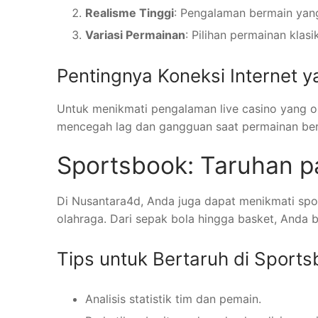
Realisme Tinggi
: Pengalaman bermain yang
Variasi Permainan
: Pilihan permainan kla
Pentingnya Koneksi Internet y
Untuk menikmati pengalaman live casino yang opt
mencegah lag dan gangguan saat permainan be
Sportsbook: Taruhan p
Di Nusantara4d, Anda juga dapat menikmati sp
olahraga. Dari sepak bola hingga basket, Anda
Tips untuk Bertaruh di Sport
Analisis statistik tim dan pemain.