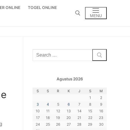
ER ONLINE
TOGEL ONLINE
MENU
Cari:
Cari:
Agustus 2026
ne
S
S
R
K
J
S
M
1
2
3
4
5
6
7
8
9
10
11
12
13
14
15
16
17
18
19
20
21
22
23
ng
24
25
26
27
28
29
30