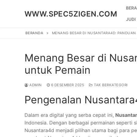
Lompat
BER
ke
WWW.SPEC5ZIGEN.COM
konten
JUDI
BERANDA
MENANG BESAR DI NUSANTARA4D: PANDUAN 
Menang Besar di Nusan
untuk Pemain
ADMIN
6 DESEMBER 2025
TAK BERKATEGORI
Pengenalan Nusantara4
Dalam era digital yang serba cepat ini,
Nusanta
Indonesia. Dengan berbagai permainan seperti slo
Nusantara4d menjadi pilihan utama bagi para pen