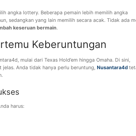
lih angka lottery. Beberapa pemain lebih memilih angka
ahun, sedangkan yang lain memilih secara acak. Tidak ada 
ambah keseruan bermain
.
Bertemu Keberuntungan
ntara4d, mulai dari Texas Hold’em hingga Omaha. Di sini,
 jelas. Anda tidak hanya perlu beruntung,
Nusantara4d
tet
n.
ukses
nda harus: