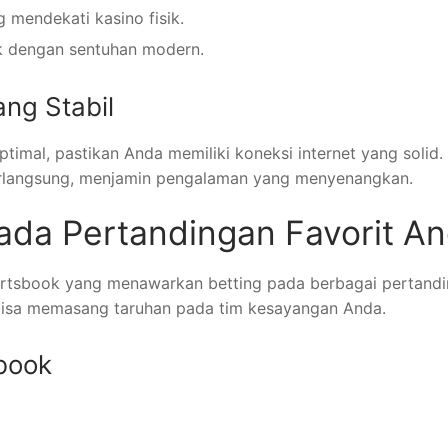
 mendekati kasino fisik.
sik dengan sentuhan modern.
ang Stabil
imal, pastikan Anda memiliki koneksi internet yang solid. 
rlangsung, menjamin pengalaman yang menyenangkan.
ada Pertandingan Favorit A
ortsbook yang menawarkan betting pada berbagai pertand
 bisa memasang taruhan pada tim kesayangan Anda.
sbook