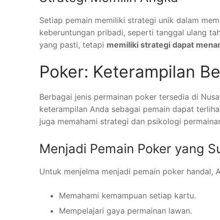
Setiap pemain memiliki strategi unik dalam memi
keberuntungan pribadi, seperti tanggal ulang t
yang pasti, tetapi
memiliki strategi dapat men
Poker: Keterampilan 
Berbagai jenis permainan poker tersedia di Nusa
keterampilan Anda sebagai pemain dapat terlihat
juga memahami strategi dan psikologi permaina
Menjadi Pemain Poker yang S
Untuk menjelma menjadi pemain poker handal, A
Memahami kemampuan setiap kartu.
Mempelajari gaya permainan lawan.