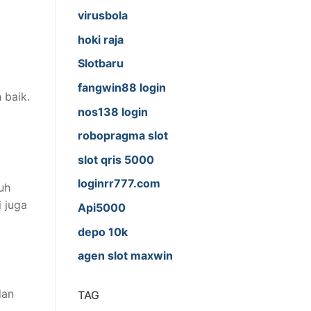
virusbola
hoki raja
Slotbaru
fangwin88 login
 baik.
nos138 login
robopragma slot
slot qris 5000
loginrr777.com
uh
 juga
Api5000
depo 10k
agen slot maxwin
dan
TAG