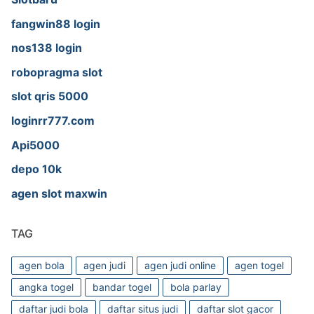
fangwin88 login
nos138 login
robopragma slot
slot qris 5000
loginrr777.com
Api5000
depo 10k
agen slot maxwin
TAG
agen bola
agen judi
agen judi online
agen togel
angka togel
bandar togel
bola parlay
daftar judi bola
daftar situs judi
daftar slot gacor