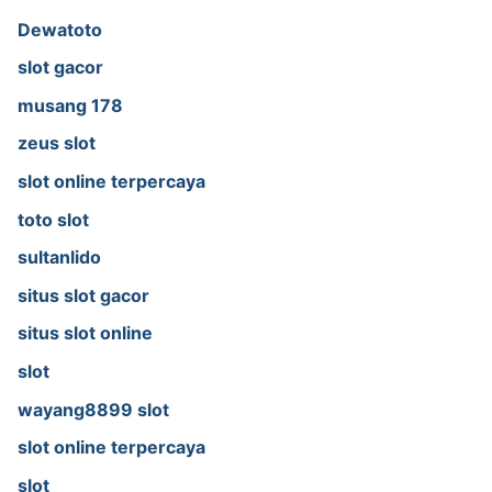
Dewatoto
slot gacor
musang 178
zeus slot
slot online terpercaya
toto slot
sultanlido
situs slot gacor
situs slot online
slot
wayang8899 slot
slot online terpercaya
slot