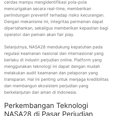
cerdas mampu mengidentifikasi pola-pola
mencurigakan secara real-time, memberikan
perlindungan preventif terhadap risiko kecurangan.
Dengan mekanisme ini, integritas permainan dapat
dipertahankan, sekaligus memberikan kepastian bagi
operator dan pemain akan fair play.
Selanjutnya, NASA28 mendukung kepatuhan pada
regulasi keamanan nasional dan internasional yang
berlaku di industri perjudian online. Platform yang
menggunakan teknologi ini dapat dengan mudah
melakukan audit keamanan dan pelaporan yang
transparan. Hal ini penting untuk menjaga kredibilitas
dan membangun ekosistem perjudian yang
berkelanjutan dan aman di Indonesia.
Perkembangan Teknologi
NASA28 di Pasar Perjudian