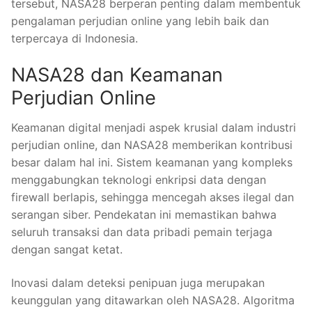
tersebut, NASA28 berperan penting dalam membentuk
pengalaman perjudian online yang lebih baik dan
terpercaya di Indonesia.
NASA28 dan Keamanan
Perjudian Online
Keamanan digital menjadi aspek krusial dalam industri
perjudian online, dan NASA28 memberikan kontribusi
besar dalam hal ini. Sistem keamanan yang kompleks
menggabungkan teknologi enkripsi data dengan
firewall berlapis, sehingga mencegah akses ilegal dan
serangan siber. Pendekatan ini memastikan bahwa
seluruh transaksi dan data pribadi pemain terjaga
dengan sangat ketat.
Inovasi dalam deteksi penipuan juga merupakan
keunggulan yang ditawarkan oleh NASA28. Algoritma