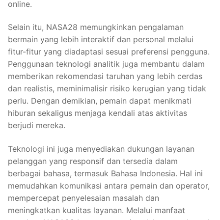
online.
Selain itu, NASA28 memungkinkan pengalaman
bermain yang lebih interaktif dan personal melalui
fitur-fitur yang diadaptasi sesuai preferensi pengguna.
Penggunaan teknologi analitik juga membantu dalam
memberikan rekomendasi taruhan yang lebih cerdas
dan realistis, meminimalisir risiko kerugian yang tidak
perlu. Dengan demikian, pemain dapat menikmati
hiburan sekaligus menjaga kendali atas aktivitas
berjudi mereka.
Teknologi ini juga menyediakan dukungan layanan
pelanggan yang responsif dan tersedia dalam
berbagai bahasa, termasuk Bahasa Indonesia. Hal ini
memudahkan komunikasi antara pemain dan operator,
mempercepat penyelesaian masalah dan
meningkatkan kualitas layanan. Melalui manfaat