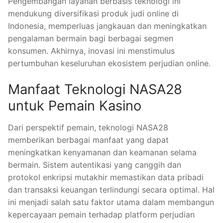
Pengembangan layanan berbasis teknologi ini
mendukung diversifikasi produk judi online di
Indonesia, memperluas jangkauan dan meningkatkan
pengalaman bermain bagi berbagai segmen
konsumen. Akhirnya, inovasi ini menstimulus
pertumbuhan keseluruhan ekosistem perjudian online.
Manfaat Teknologi NASA28
untuk Pemain Kasino
Dari perspektif pemain, teknologi NASA28
memberikan berbagai manfaat yang dapat
meningkatkan kenyamanan dan keamanan selama
bermain. Sistem autentikasi yang canggih dan
protokol enkripsi mutakhir memastikan data pribadi
dan transaksi keuangan terlindungi secara optimal. Hal
ini menjadi salah satu faktor utama dalam membangun
kepercayaan pemain terhadap platform perjudian