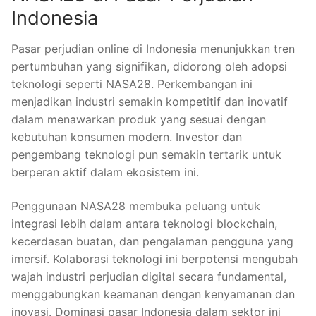
Indonesia
Pasar perjudian online di Indonesia menunjukkan tren
pertumbuhan yang signifikan, didorong oleh adopsi
teknologi seperti NASA28. Perkembangan ini
menjadikan industri semakin kompetitif dan inovatif
dalam menawarkan produk yang sesuai dengan
kebutuhan konsumen modern. Investor dan
pengembang teknologi pun semakin tertarik untuk
berperan aktif dalam ekosistem ini.
Penggunaan NASA28 membuka peluang untuk
integrasi lebih dalam antara teknologi blockchain,
kecerdasan buatan, dan pengalaman pengguna yang
imersif. Kolaborasi teknologi ini berpotensi mengubah
wajah industri perjudian digital secara fundamental,
menggabungkan keamanan dengan kenyamanan dan
inovasi. Dominasi pasar Indonesia dalam sektor ini