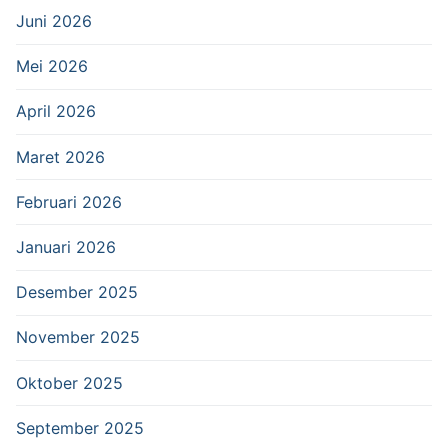
Juni 2026
Mei 2026
April 2026
Maret 2026
Februari 2026
Januari 2026
Desember 2025
November 2025
Oktober 2025
September 2025