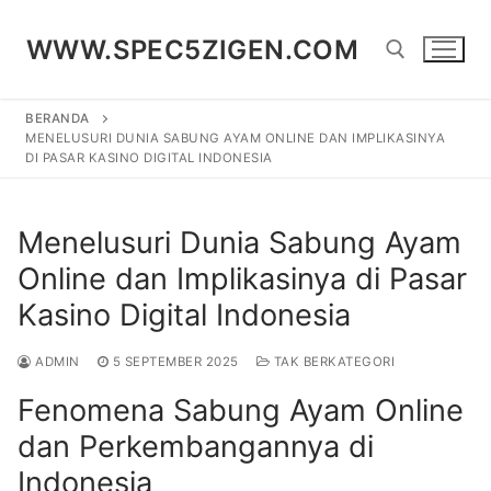
Lompat
ke
WWW.SPEC5ZIGEN.COM
konten
BERANDA
Cari:
MENELUSURI DUNIA SABUNG AYAM ONLINE DAN IMPLIKASINYA
DI PASAR KASINO DIGITAL INDONESIA
Menelusuri Dunia Sabung Ayam
Online dan Implikasinya di Pasar
Kasino Digital Indonesia
ADMIN
5 SEPTEMBER 2025
TAK BERKATEGORI
Fenomena Sabung Ayam Online
dan Perkembangannya di
Indonesia