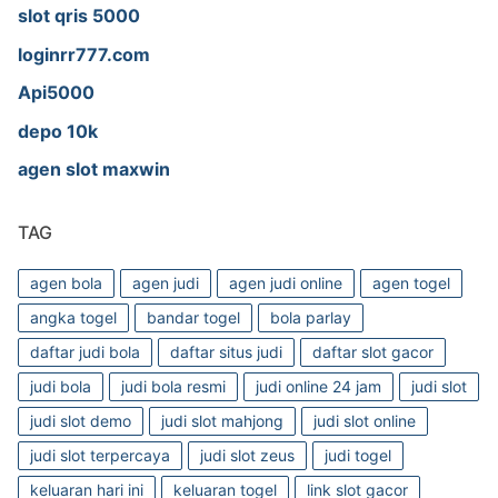
slot qris 5000
loginrr777.com
Api5000
depo 10k
agen slot maxwin
TAG
agen bola
agen judi
agen judi online
agen togel
angka togel
bandar togel
bola parlay
daftar judi bola
daftar situs judi
daftar slot gacor
judi bola
judi bola resmi
judi online 24 jam
judi slot
judi slot demo
judi slot mahjong
judi slot online
judi slot terpercaya
judi slot zeus
judi togel
keluaran hari ini
keluaran togel
link slot gacor