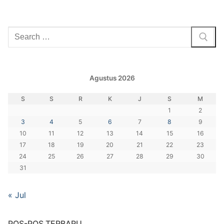
Cari:
Agustus 2026
S
S
R
K
J
S
M
1
2
3
4
5
6
7
8
9
10
11
12
13
14
15
16
17
18
19
20
21
22
23
24
25
26
27
28
29
30
31
« Jul
POS-POS TERBARU