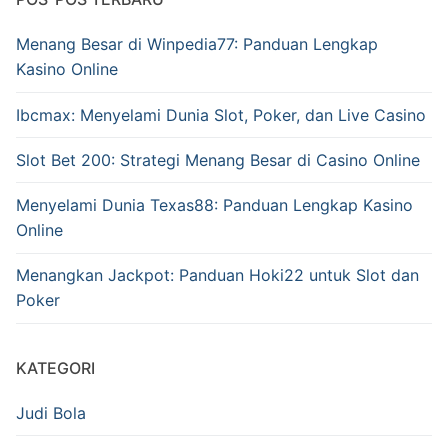
Menang Besar di Winpedia77: Panduan Lengkap
Kasino Online
Ibcmax: Menyelami Dunia Slot, Poker, dan Live Casino
Slot Bet 200: Strategi Menang Besar di Casino Online
Menyelami Dunia Texas88: Panduan Lengkap Kasino
Online
Menangkan Jackpot: Panduan Hoki22 untuk Slot dan
Poker
KATEGORI
Judi Bola