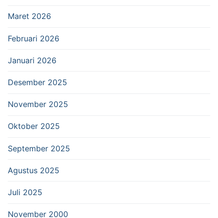
Maret 2026
Februari 2026
Januari 2026
Desember 2025
November 2025
Oktober 2025
September 2025
Agustus 2025
Juli 2025
November 2000