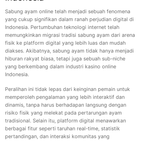
Sabung ayam online telah menjadi sebuah fenomena
yang cukup signifikan dalam ranah perjudian digital di
Indonesia. Pertumbuhan teknologi internet telah
memungkinkan migrasi tradisi sabung ayam dari arena
fisik ke platform digital yang lebih luas dan mudah
diakses. Akibatnya, sabung ayam tidak hanya menjadi
hiburan rakyat biasa, tetapi juga sebuah sub-niche
yang berkembang dalam industri kasino online
Indonesia.
Peralihan ini tidak lepas dari keinginan pemain untuk
memperoleh pengalaman yang lebih interaktif dan
dinamis, tanpa harus berhadapan langsung dengan
risiko fisik yang melekat pada pertarungan ayam
tradisional. Selain itu, platform digital menawarkan
berbagai fitur seperti taruhan real-time, statistik
pertandingan, dan interaksi komunitas yang