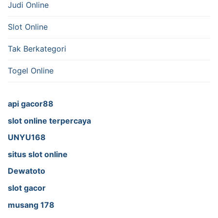
Judi Online
Slot Online
Tak Berkategori
Togel Online
api gacor88
slot online terpercaya
UNYU168
situs slot online
Dewatoto
slot gacor
musang 178