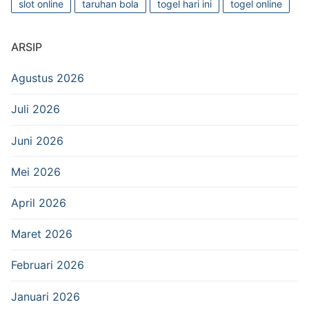
slot online
taruhan bola
togel hari ini
togel online
ARSIP
Agustus 2026
Juli 2026
Juni 2026
Mei 2026
April 2026
Maret 2026
Februari 2026
Januari 2026