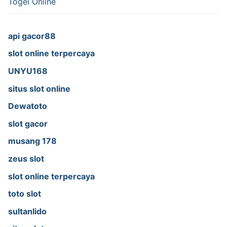
Togel Online
api gacor88
slot online terpercaya
UNYU168
situs slot online
Dewatoto
slot gacor
musang 178
zeus slot
slot online terpercaya
toto slot
sultanlido