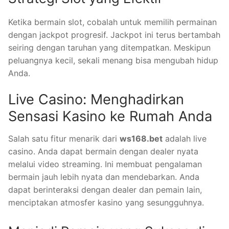
Ketika bermain slot, cobalah untuk memilih permainan
dengan jackpot progresif. Jackpot ini terus bertambah
seiring dengan taruhan yang ditempatkan. Meskipun
peluangnya kecil, sekali menang bisa mengubah hidup
Anda.
Live Casino: Menghadirkan
Sensasi Kasino ke Rumah Anda
Salah satu fitur menarik dari
ws168.bet
adalah live
casino. Anda dapat bermain dengan dealer nyata
melalui video streaming. Ini membuat pengalaman
bermain jauh lebih nyata dan mendebarkan. Anda
dapat berinteraksi dengan dealer dan pemain lain,
menciptakan atmosfer kasino yang sesungguhnya.