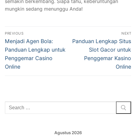
semakin berkembang. Siapa tahu, keberuntungan
mungkin sedang menunggu Anda!
Navigasi
PREVIOUS
NEXT
pos
Previous
Next
Menjadi Agen Bola:
Panduan Lengkap Situs
post:
post:
Panduan Lengkap untuk
Slot Gacor untuk
Penggemar Casino
Penggemar Kasino
Online
Online
Cari:
Agustus 2026