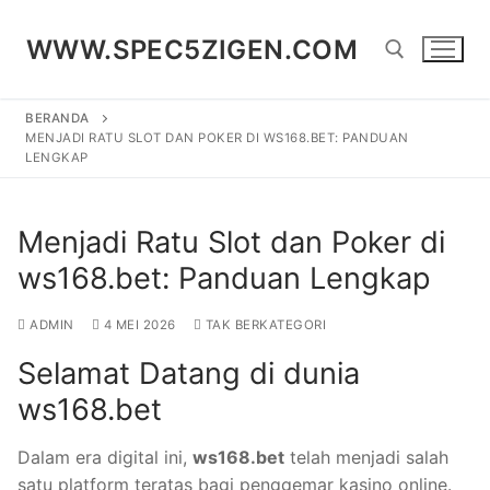
Lompat
ke
WWW.SPEC5ZIGEN.COM
konten
BERANDA
Cari:
MENJADI RATU SLOT DAN POKER DI WS168.BET: PANDUAN
LENGKAP
Menjadi Ratu Slot dan Poker di
ws168.bet: Panduan Lengkap
ADMIN
4 MEI 2026
TAK BERKATEGORI
Selamat Datang di dunia
ws168.bet
Dalam era digital ini,
ws168.bet
telah menjadi salah
satu platform teratas bagi penggemar kasino online.