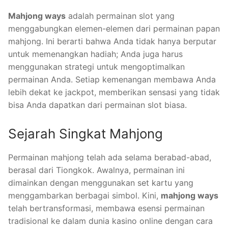
Mahjong ways
adalah permainan slot yang
menggabungkan elemen-elemen dari permainan papan
mahjong. Ini berarti bahwa Anda tidak hanya berputar
untuk memenangkan hadiah; Anda juga harus
menggunakan strategi untuk mengoptimalkan
permainan Anda. Setiap kemenangan membawa Anda
lebih dekat ke jackpot, memberikan sensasi yang tidak
bisa Anda dapatkan dari permainan slot biasa.
Sejarah Singkat Mahjong
Permainan mahjong telah ada selama berabad-abad,
berasal dari Tiongkok. Awalnya, permainan ini
dimainkan dengan menggunakan set kartu yang
menggambarkan berbagai simbol. Kini,
mahjong ways
telah bertransformasi, membawa esensi permainan
tradisional ke dalam dunia kasino online dengan cara