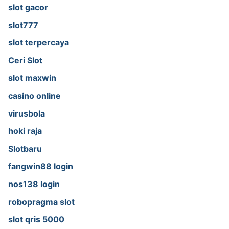
slot gacor
slot777
slot terpercaya
Ceri Slot
slot maxwin
casino online
virusbola
hoki raja
Slotbaru
fangwin88 login
nos138 login
robopragma slot
slot qris 5000