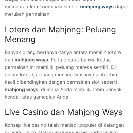
memanfaatkan kombinasi simbol
mahjong ways
dapat
merubah permainan.
Lotere dan Mahjong: Peluang
Menang
Banyak orang bertanya-tanya antara memilih lotere
dan
mahjong ways
. Perlu dicatat bahwa kedua
permainan ini memiliki peluang mereka sendiri. Di
dalam lotere, peluang menang biasanya jauh lebih
kecil dibandingkan dengan permainan slot seperti
mahjong ways
, di mana Anda memiliki lebih banyak
kendali atas gameplay Anda.
Live Casino dan Mahjong Ways
Konsep live casino telah menjadi populer di kalangan
penjudi online. Dalam
mahjong ways
berbasis live,