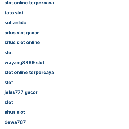
slot online terpercaya
toto slot
sultanlido
situs slot gacor
situs slot online
slot
wayang8899 slot
slot online terpercaya
slot
jelas777 gacor
slot
situs slot
dewa787