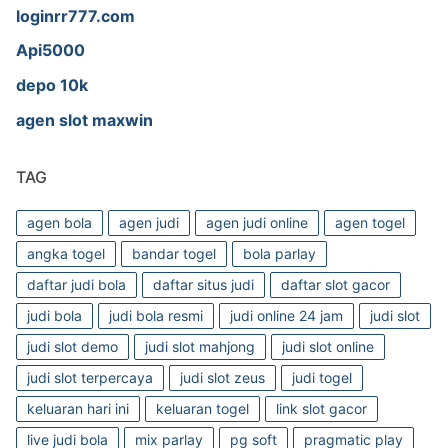
loginrr777.com
Api5000
depo 10k
agen slot maxwin
TAG
agen bola
agen judi
agen judi online
agen togel
angka togel
bandar togel
bola parlay
daftar judi bola
daftar situs judi
daftar slot gacor
judi bola
judi bola resmi
judi online 24 jam
judi slot
judi slot demo
judi slot mahjong
judi slot online
judi slot terpercaya
judi slot zeus
judi togel
keluaran hari ini
keluaran togel
link slot gacor
live judi bola
mix parlay
pg soft
pragmatic play