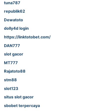
tuna787
republik62
Dewatoto
dolly4d login
https://linktotobet.com/
DAN777
slot gacor
MT777
Rajatoto88
stm88
slot123
situs slot gacor
sbobet terpercaya