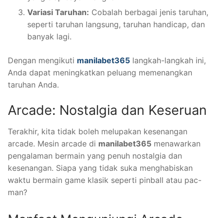
Variasi Taruhan:
Cobalah berbagai jenis taruhan,
seperti taruhan langsung, taruhan handicap, dan
banyak lagi.
Dengan mengikuti
manilabet365
langkah-langkah ini,
Anda dapat meningkatkan peluang memenangkan
taruhan Anda.
Arcade: Nostalgia dan Keseruan
Terakhir, kita tidak boleh melupakan kesenangan
arcade. Mesin arcade di
manilabet365
menawarkan
pengalaman bermain yang penuh nostalgia dan
kesenangan. Siapa yang tidak suka menghabiskan
waktu bermain game klasik seperti pinball atau pac-
man?