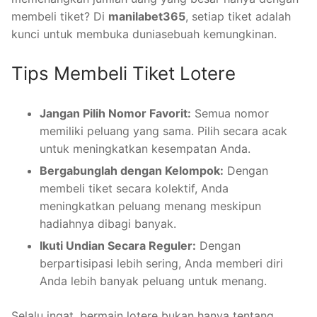
membeli tiket? Di
manilabet365
, setiap tiket adalah
kunci untuk membuka duniasebuah kemungkinan.
Tips Membeli Tiket Lotere
Jangan Pilih Nomor Favorit:
Semua nomor
memiliki peluang yang sama. Pilih secara acak
untuk meningkatkan kesempatan Anda.
Bergabunglah dengan Kelompok:
Dengan
membeli tiket secara kolektif, Anda
meningkatkan peluang menang meskipun
hadiahnya dibagi banyak.
Ikuti Undian Secara Reguler:
Dengan
berpartisipasi lebih sering, Anda memberi diri
Anda lebih banyak peluang untuk menang.
Selalu ingat, bermain lotere bukan hanya tentang