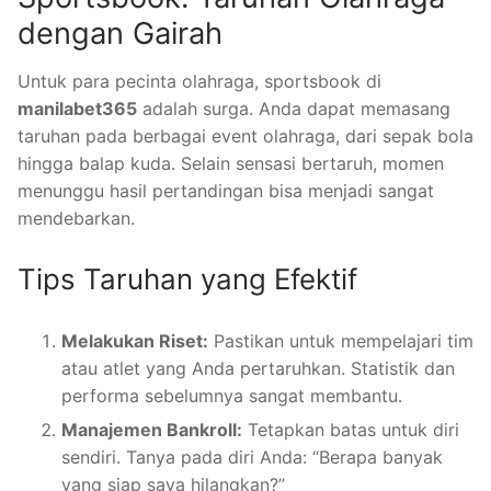
dengan Gairah
Untuk para pecinta olahraga, sportsbook di
manilabet365
adalah surga. Anda dapat memasang
taruhan pada berbagai event olahraga, dari sepak bola
hingga balap kuda. Selain sensasi bertaruh, momen
menunggu hasil pertandingan bisa menjadi sangat
mendebarkan.
Tips Taruhan yang Efektif
Melakukan Riset:
Pastikan untuk mempelajari tim
atau atlet yang Anda pertaruhkan. Statistik dan
performa sebelumnya sangat membantu.
Manajemen Bankroll:
Tetapkan batas untuk diri
sendiri. Tanya pada diri Anda: “Berapa banyak
yang siap saya hilangkan?”