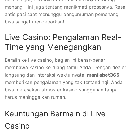
menang – ini juga tentang menikmati prosesnya. Rasa
antisipasi saat menunggu pengumuman pemenang
bisa sangat mendebarkan!
Live Casino: Pengalaman Real-
Time yang Menegangkan
Beralih ke live casino, bagian ini benar-benar
membawa kasino ke ruang tamu Anda. Dengan dealer
langsung dan interaksi waktu nyata,
manilabet365
memberikan pengalaman yang tak tertandingi. Anda
bisa merasakan atmosfer kasino sungguhan tanpa
harus meninggalkan rumah.
Keuntungan Bermain di Live
Casino