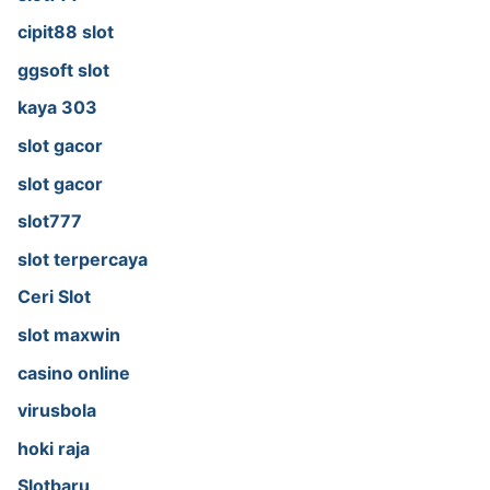
cipit88 slot
ggsoft slot
kaya 303
slot gacor
slot gacor
slot777
slot terpercaya
Ceri Slot
slot maxwin
casino online
virusbola
hoki raja
Slotbaru