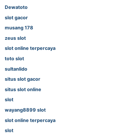
Dewatoto
slot gacor
musang 178
zeus slot
slot online terpercaya
toto slot
sultanlido
situs slot gacor
situs slot online
slot
wayang8899 slot
slot online terpercaya
slot