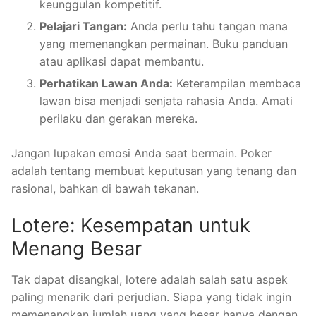
keunggulan kompetitif.
Pelajari Tangan:
Anda perlu tahu tangan mana
yang memenangkan permainan. Buku panduan
atau aplikasi dapat membantu.
Perhatikan Lawan Anda:
Keterampilan membaca
lawan bisa menjadi senjata rahasia Anda. Amati
perilaku dan gerakan mereka.
Jangan lupakan emosi Anda saat bermain. Poker
adalah tentang membuat keputusan yang tenang dan
rasional, bahkan di bawah tekanan.
Lotere: Kesempatan untuk
Menang Besar
Tak dapat disangkal, lotere adalah salah satu aspek
paling menarik dari perjudian. Siapa yang tidak ingin
memenangkan jumlah uang yang besar hanya dengan