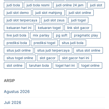
judi bola
judi bola resmi
judi online 24 jam
judi slot
judi slot demo
judi slot mahjong
judi slot online
judi slot terpercaya
judi slot zeus
judi togel
keluaran hari ini
keluaran togel
link slot gacor
live judi bola
mix parlay
pg soft
pragmatic play
prediksi bola
prediksi togel
situs judi bola
situs judi online
situs judi terpercaya
situs slot online
situs togel online
slot gacor
slot gacor hari ini
slot online
taruhan bola
togel hari ini
togel online
ARSIP
Agustus 2026
Juli 2026