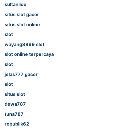
sultanlido
situs slot gacor
situs slot online
slot
wayang8899 slot
slot online terpercaya
slot
jelas777 gacor
slot
situs slot
dewa787
tuna787
republik62