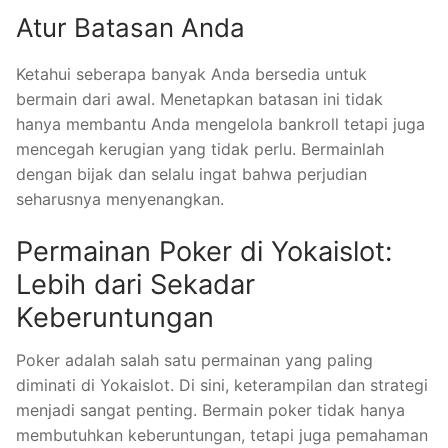
Atur Batasan Anda
Ketahui seberapa banyak Anda bersedia untuk
bermain dari awal. Menetapkan batasan ini tidak
hanya membantu Anda mengelola bankroll tetapi juga
mencegah kerugian yang tidak perlu. Bermainlah
dengan bijak dan selalu ingat bahwa perjudian
seharusnya menyenangkan.
Permainan Poker di Yokaislot:
Lebih dari Sekadar
Keberuntungan
Poker adalah salah satu permainan yang paling
diminati di Yokaislot. Di sini, keterampilan dan strategi
menjadi sangat penting. Bermain poker tidak hanya
membutuhkan keberuntungan, tetapi juga pemahaman