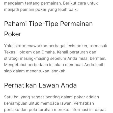
mendalam tentang permainan. Berikut cara untuk
menjadi pemain poker yang lebih baik:
Pahami Tipe-Tipe Permainan
Poker
Yokaislot menawarkan berbagai jenis poker, termasuk
Texas Hold’em dan Omaha. Kenali peraturan dan
strategi masing-masing sebelum Anda mulai bermain.
Mengetahui perbedaan ini akan membuat Anda lebih
siap dalam menentukan langkah.
Perhatikan Lawan Anda
Satu hal yang sangat penting dalam poker adalah
kemampuan untuk membaca lawan. Perhatikan
perilaku dan pola taruhan mereka. Informasi ini dapat