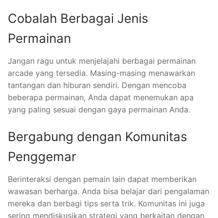
Cobalah Berbagai Jenis
Permainan
Jangan ragu untuk menjelajahi berbagai permainan
arcade yang tersedia. Masing-masing menawarkan
tantangan dan hiburan sendiri. Dengan mencoba
beberapa permainan, Anda dapat menemukan apa
yang paling sesuai dengan gaya permainan Anda.
Bergabung dengan Komunitas
Penggemar
Berinteraksi dengan pemain lain dapat memberikan
wawasan berharga. Anda bisa belajar dari pengalaman
mereka dan berbagi tips serta trik. Komunitas ini juga
sering mendiskusikan strategi yang berkaitan dengan