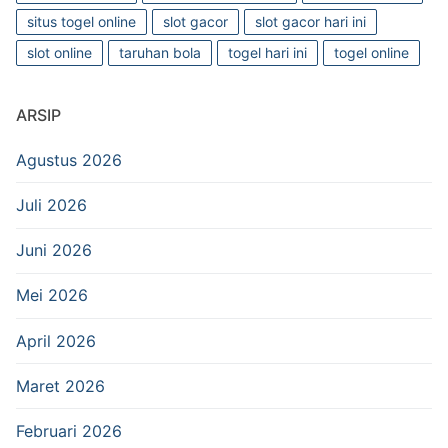
situs togel online
slot gacor
slot gacor hari ini
slot online
taruhan bola
togel hari ini
togel online
ARSIP
Agustus 2026
Juli 2026
Juni 2026
Mei 2026
April 2026
Maret 2026
Februari 2026