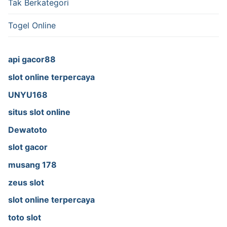
Tak Berkategori
Togel Online
api gacor88
slot online terpercaya
UNYU168
situs slot online
Dewatoto
slot gacor
musang 178
zeus slot
slot online terpercaya
toto slot