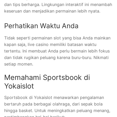
dan tips berharga. Lingkungan interaktif ini menambah
keseruan dan menjadikan permainan lebih nyata.
Perhatikan Waktu Anda
Tidak seperti permainan slot yang bisa Anda mainkan
kapan saja, live casino memiliki batasan waktu
tertentu. Ini membuat Anda perlu bermain lebih fokus
dan tidak rugikan peluang karena buru-buru. Nikmati
setiap momen.
Memahami Sportsbook di
Yokaislot
Sportsbook di Yokaislot menawarkan pengalaman
bertaruh pada berbagai olahraga, dari sepak bola
hingga basket. Untuk meningkatkan peluang menang,
pertimbangkan hal-hal berikut: