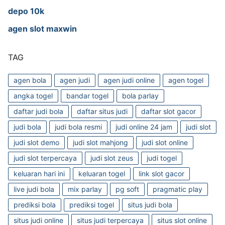
depo 10k
agen slot maxwin
TAG
agen bola
agen judi
agen judi online
agen togel
angka togel
bandar togel
bola parlay
daftar judi bola
daftar situs judi
daftar slot gacor
judi bola
judi bola resmi
judi online 24 jam
judi slot
judi slot demo
judi slot mahjong
judi slot online
judi slot terpercaya
judi slot zeus
judi togel
keluaran hari ini
keluaran togel
link slot gacor
live judi bola
mix parlay
pg soft
pragmatic play
prediksi bola
prediksi togel
situs judi bola
situs judi online
situs judi terpercaya
situs slot online