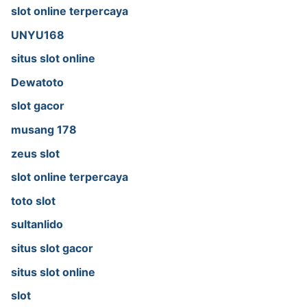
slot online terpercaya
UNYU168
situs slot online
Dewatoto
slot gacor
musang 178
zeus slot
slot online terpercaya
toto slot
sultanlido
situs slot gacor
situs slot online
slot