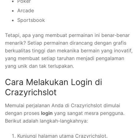
Poker
Arcade
Sportsbook
Tetapi, apa yang membuat permainan ini benar-benar
menarik? Setiap permainan dirancang dengan grafis
berkualitas tinggi dan mekanika bermain yang inovatif,
yang membuat setiap taruhan menjadi pengalaman
yang unik dan tak terlupakan.
Cara Melakukan Login di
Crazyrichslot
Memulai perjalanan Anda di Crazyrichslot dimulai
dengan proses
login
yang sangat mesra pengguna.
Berikut adalah langkah-langkahnya:
Kunjungi halaman utama Crazyrichslot.