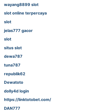
wayang8899 slot
slot online terpercaya
slot
jelas777 gacor
slot
situs slot
dewa787
tuna787
republik62
Dewatoto
dolly4d login
https://linktotobet.com/
DAN777