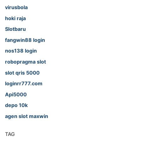
virusbola
hoki raja
Slotbaru
fangwin88 login
nos138 login
robopragma slot
slot qris 5000
loginrr777.com
Api5000
depo 10k
agen slot maxwin
TAG