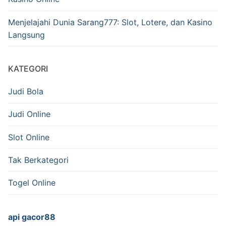
Menjelajahi Dunia Sarang777: Slot, Lotere, dan Kasino
Langsung
KATEGORI
Judi Bola
Judi Online
Slot Online
Tak Berkategori
Togel Online
api gacor88