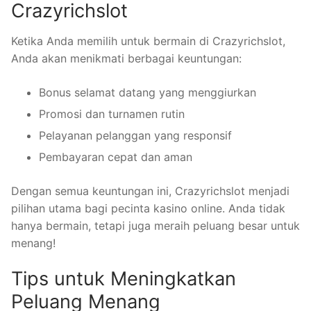
Crazyrichslot
Ketika Anda memilih untuk bermain di Crazyrichslot,
Anda akan menikmati berbagai keuntungan:
Bonus selamat datang yang menggiurkan
Promosi dan turnamen rutin
Pelayanan pelanggan yang responsif
Pembayaran cepat dan aman
Dengan semua keuntungan ini, Crazyrichslot menjadi
pilihan utama bagi pecinta kasino online. Anda tidak
hanya bermain, tetapi juga meraih peluang besar untuk
menang!
Tips untuk Meningkatkan
Peluang Menang