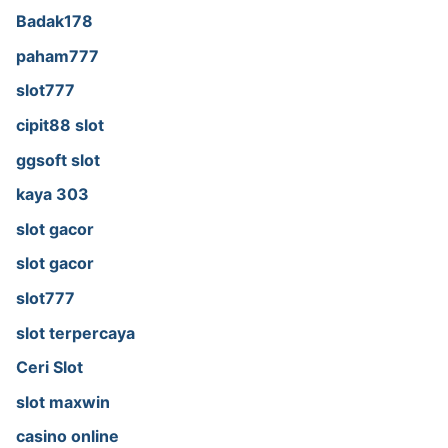
Badak178
paham777
slot777
cipit88 slot
ggsoft slot
kaya 303
slot gacor
slot gacor
slot777
slot terpercaya
Ceri Slot
slot maxwin
casino online