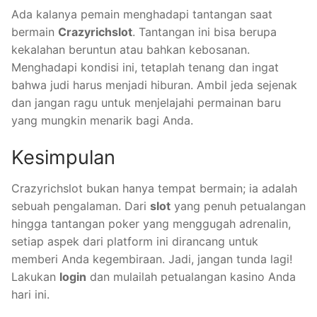
Ada kalanya pemain menghadapi tantangan saat
bermain
Crazyrichslot
. Tantangan ini bisa berupa
kekalahan beruntun atau bahkan kebosanan.
Menghadapi kondisi ini, tetaplah tenang dan ingat
bahwa judi harus menjadi hiburan. Ambil jeda sejenak
dan jangan ragu untuk menjelajahi permainan baru
yang mungkin menarik bagi Anda.
Kesimpulan
Crazyrichslot bukan hanya tempat bermain; ia adalah
sebuah pengalaman. Dari
slot
yang penuh petualangan
hingga tantangan poker yang menggugah adrenalin,
setiap aspek dari platform ini dirancang untuk
memberi Anda kegembiraan. Jadi, jangan tunda lagi!
Lakukan
login
dan mulailah petualangan kasino Anda
hari ini.