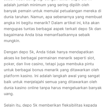
adalah jumlah minimum yang sering dipilih oleh
banyak pemain untuk memulai petualangan mereka di
dunia taruhan. Namun, apa sebenarnya yang membuat
angka ini begitu menarik? Dalam artikel ini, kita akan
mengupas tuntas berbagai aspek terkait depo 5k dan
bagaimana Anda bisa memanfaatkannya sebaik
mungkin.
Dengan depo 5k, Anda tidak hanya mendapatkan
akses ke berbagai permainan menarik seperti slot,
poker, dan live casino, tetapi juga membuka pintu
untuk berbagai bonus menarik yang ditawarkan oleh
platform kasino. Ini adalah langkah awal yang sangat
baik untuk menjelajahi semua yang ditawarkan oleh
dunia kasino online tanpa harus mengeluarkan banyak
uang.
Selain itu, depo 5k memberikan fleksibilitas kepada