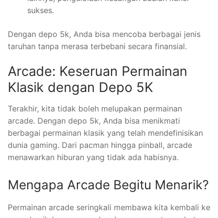
sukses.
Dengan depo 5k, Anda bisa mencoba berbagai jenis
taruhan tanpa merasa terbebani secara finansial.
Arcade: Keseruan Permainan
Klasik dengan Depo 5K
Terakhir, kita tidak boleh melupakan permainan
arcade. Dengan depo 5k, Anda bisa menikmati
berbagai permainan klasik yang telah mendefinisikan
dunia gaming. Dari pacman hingga pinball, arcade
menawarkan hiburan yang tidak ada habisnya.
Mengapa Arcade Begitu Menarik?
Permainan arcade seringkali membawa kita kembali ke