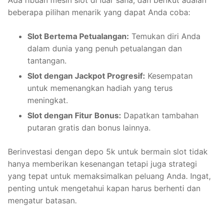
beberapa pilihan menarik yang dapat Anda coba:
Slot Bertema Petualangan:
Temukan diri Anda
dalam dunia yang penuh petualangan dan
tantangan.
Slot dengan Jackpot Progresif:
Kesempatan
untuk memenangkan hadiah yang terus
meningkat.
Slot dengan Fitur Bonus:
Dapatkan tambahan
putaran gratis dan bonus lainnya.
Berinvestasi dengan depo 5k untuk bermain slot tidak
hanya memberikan kesenangan tetapi juga strategi
yang tepat untuk memaksimalkan peluang Anda. Ingat,
penting untuk mengetahui kapan harus berhenti dan
mengatur batasan.