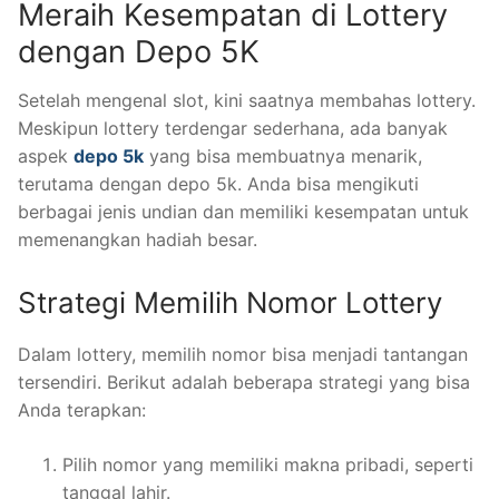
Meraih Kesempatan di Lottery
dengan Depo 5K
Setelah mengenal slot, kini saatnya membahas lottery.
Meskipun lottery terdengar sederhana, ada banyak
aspek
depo 5k
yang bisa membuatnya menarik,
terutama dengan depo 5k. Anda bisa mengikuti
berbagai jenis undian dan memiliki kesempatan untuk
memenangkan hadiah besar.
Strategi Memilih Nomor Lottery
Dalam lottery, memilih nomor bisa menjadi tantangan
tersendiri. Berikut adalah beberapa strategi yang bisa
Anda terapkan:
Pilih nomor yang memiliki makna pribadi, seperti
tanggal lahir.