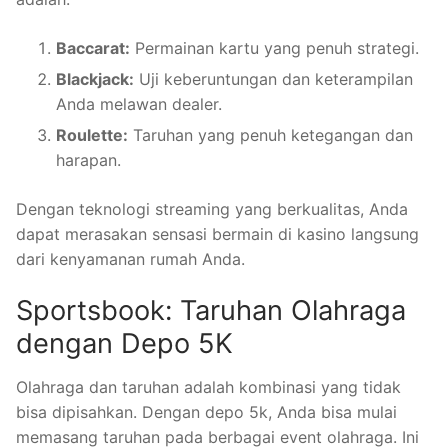
Baccarat:
Permainan kartu yang penuh strategi.
Blackjack:
Uji keberuntungan dan keterampilan
Anda melawan dealer.
Roulette:
Taruhan yang penuh ketegangan dan
harapan.
Dengan teknologi streaming yang berkualitas, Anda
dapat merasakan sensasi bermain di kasino langsung
dari kenyamanan rumah Anda.
Sportsbook: Taruhan Olahraga
dengan Depo 5K
Olahraga dan taruhan adalah kombinasi yang tidak
bisa dipisahkan. Dengan depo 5k, Anda bisa mulai
memasang taruhan pada berbagai event olahraga. Ini