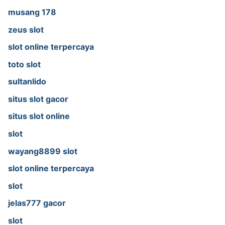
musang 178
zeus slot
slot online terpercaya
toto slot
sultanlido
situs slot gacor
situs slot online
slot
wayang8899 slot
slot online terpercaya
slot
jelas777 gacor
slot