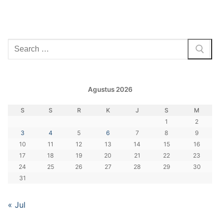
Cari:
Agustus 2026
S
S
R
K
J
S
M
1
2
3
4
5
6
7
8
9
10
11
12
13
14
15
16
17
18
19
20
21
22
23
24
25
26
27
28
29
30
31
« Jul