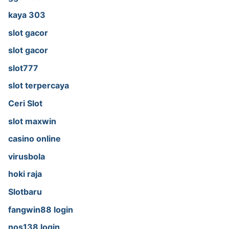
kaya 303
slot gacor
slot gacor
slot777
slot terpercaya
Ceri Slot
slot maxwin
casino online
virusbola
hoki raja
Slotbaru
fangwin88 login
nos138 login