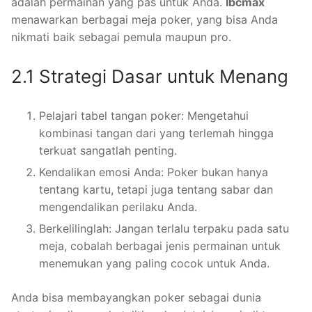
adalah permainan yang pas untuk Anda.
Ibcmax
menawarkan berbagai meja poker, yang bisa Anda
nikmati baik sebagai pemula maupun pro.
2.1 Strategi Dasar untuk Menang
Pelajari tabel tangan poker: Mengetahui
kombinasi tangan dari yang terlemah hingga
terkuat sangatlah penting.
Kendalikan emosi Anda: Poker bukan hanya
tentang kartu, tetapi juga tentang sabar dan
mengendalikan perilaku Anda.
Berkelilinglah: Jangan terlalu terpaku pada satu
meja, cobalah berbagai jenis permainan untuk
menemukan yang paling cocok untuk Anda.
Anda bisa membayangkan poker sebagai dunia