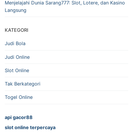
Menjelajahi Dunia Sarang777: Slot, Lotere, dan Kasino
Langsung
KATEGORI
Judi Bola
Judi Online
Slot Online
Tak Berkategori
Togel Online
api gacor88
slot online terpercaya