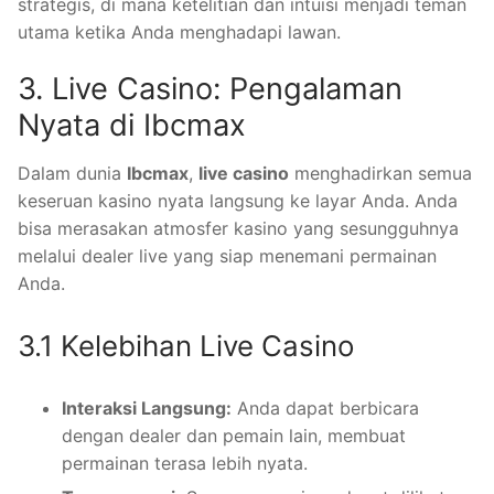
strategis, di mana ketelitian dan intuisi menjadi teman
utama ketika Anda menghadapi lawan.
3. Live Casino: Pengalaman
Nyata di Ibcmax
Dalam dunia
Ibcmax
,
live casino
menghadirkan semua
keseruan kasino nyata langsung ke layar Anda. Anda
bisa merasakan atmosfer kasino yang sesungguhnya
melalui dealer live yang siap menemani permainan
Anda.
3.1 Kelebihan Live Casino
Interaksi Langsung:
Anda dapat berbicara
dengan dealer dan pemain lain, membuat
permainan terasa lebih nyata.