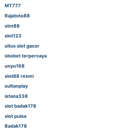
MT777
Rajatoto88
stm88
slot123
situs slot gacor
sbobet terpercaya
unyu168
slot88 resmi
sultanplay
istana338
slot badak178
slot pulsa
Badak178