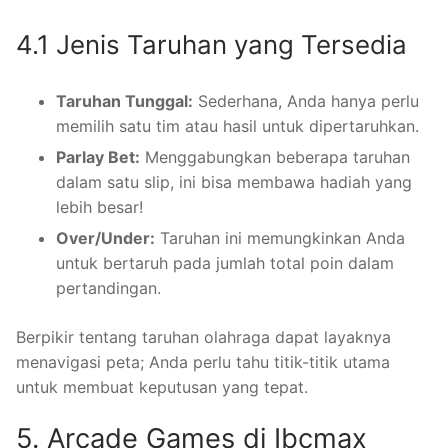
4.1 Jenis Taruhan yang Tersedia
Taruhan Tunggal:
Sederhana, Anda hanya perlu
memilih satu tim atau hasil untuk dipertaruhkan.
Parlay Bet:
Menggabungkan beberapa taruhan
dalam satu slip, ini bisa membawa hadiah yang
lebih besar!
Over/Under:
Taruhan ini memungkinkan Anda
untuk bertaruh pada jumlah total poin dalam
pertandingan.
Berpikir tentang taruhan olahraga dapat layaknya
menavigasi peta; Anda perlu tahu titik-titik utama
untuk membuat keputusan yang tepat.
5. Arcade Games di Ibcmax