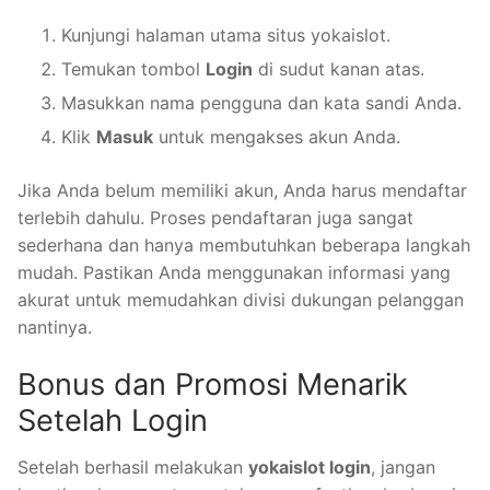
Kunjungi halaman utama situs yokaislot.
Temukan tombol
Login
di sudut kanan atas.
Masukkan nama pengguna dan kata sandi Anda.
Klik
Masuk
untuk mengakses akun Anda.
Jika Anda belum memiliki akun, Anda harus mendaftar
terlebih dahulu. Proses pendaftaran juga sangat
sederhana dan hanya membutuhkan beberapa langkah
mudah. Pastikan Anda menggunakan informasi yang
akurat untuk memudahkan divisi dukungan pelanggan
nantinya.
Bonus dan Promosi Menarik
Setelah Login
Setelah berhasil melakukan
yokaislot login
, jangan