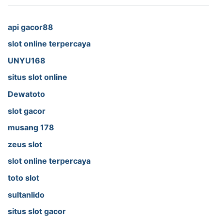
api gacor88
slot online terpercaya
UNYU168
situs slot online
Dewatoto
slot gacor
musang 178
zeus slot
slot online terpercaya
toto slot
sultanlido
situs slot gacor