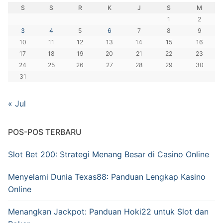
S
S
R
K
J
S
M
1
2
3
4
5
6
7
8
9
10
11
12
13
14
15
16
17
18
19
20
21
22
23
24
25
26
27
28
29
30
31
« Jul
POS-POS TERBARU
Slot Bet 200: Strategi Menang Besar di Casino Online
Menyelami Dunia Texas88: Panduan Lengkap Kasino
Online
Menangkan Jackpot: Panduan Hoki22 untuk Slot dan