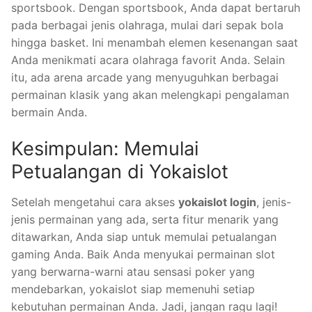
sportsbook. Dengan sportsbook, Anda dapat bertaruh
pada berbagai jenis olahraga, mulai dari sepak bola
hingga basket. Ini menambah elemen kesenangan saat
Anda menikmati acara olahraga favorit Anda. Selain
itu, ada arena arcade yang menyuguhkan berbagai
permainan klasik yang akan melengkapi pengalaman
bermain Anda.
Kesimpulan: Memulai
Petualangan di Yokaislot
Setelah mengetahui cara akses
yokaislot login
, jenis-
jenis permainan yang ada, serta fitur menarik yang
ditawarkan, Anda siap untuk memulai petualangan
gaming Anda. Baik Anda menyukai permainan slot
yang berwarna-warni atau sensasi poker yang
mendebarkan, yokaislot siap memenuhi setiap
kebutuhan permainan Anda. Jadi, jangan ragu lagi!