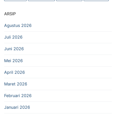
ARSIP
Agustus 2026
Juli 2026
Juni 2026
Mei 2026
April 2026
Maret 2026
Februari 2026
Januari 2026