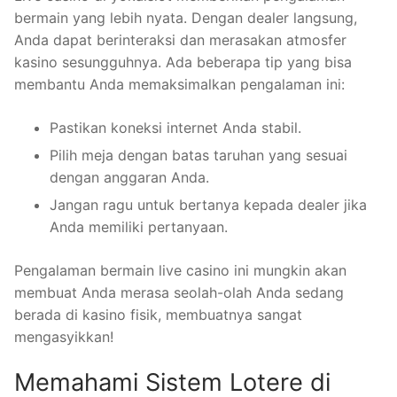
bermain yang lebih nyata. Dengan dealer langsung,
Anda dapat berinteraksi dan merasakan atmosfer
kasino sesungguhnya. Ada beberapa tip yang bisa
membantu Anda memaksimalkan pengalaman ini:
Pastikan koneksi internet Anda stabil.
Pilih meja dengan batas taruhan yang sesuai
dengan anggaran Anda.
Jangan ragu untuk bertanya kepada dealer jika
Anda memiliki pertanyaan.
Pengalaman bermain live casino ini mungkin akan
membuat Anda merasa seolah-olah Anda sedang
berada di kasino fisik, membuatnya sangat
mengasyikkan!
Memahami Sistem Lotere di