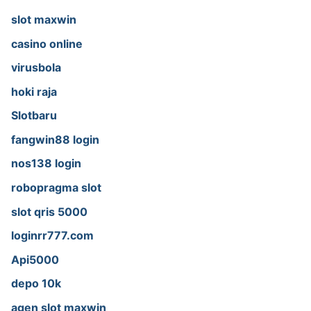
slot maxwin
casino online
virusbola
hoki raja
Slotbaru
fangwin88 login
nos138 login
robopragma slot
slot qris 5000
loginrr777.com
Api5000
depo 10k
agen slot maxwin