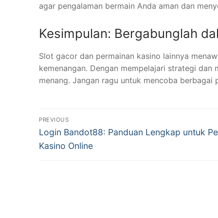
agar pengalaman bermain Anda aman dan meny
Kesimpulan: Bergabunglah da
Slot gacor dan permainan kasino lainnya mena
kemenangan. Dengan mempelajari strategi dan 
menang. Jangan ragu untuk mencoba berbagai p
Navigasi
PREVIOUS
Previous
pos
Login Bandot88: Panduan Lengkap untuk P
post:
Kasino Online