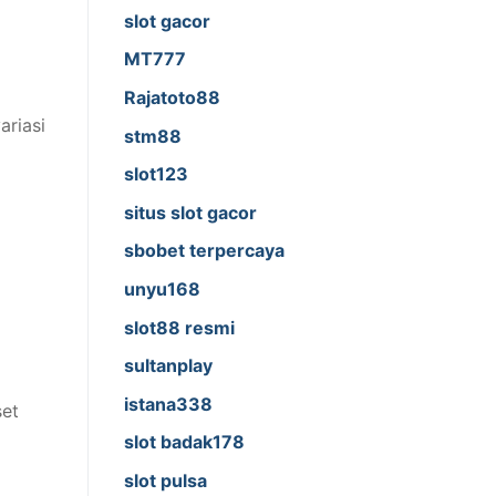
slot gacor
MT777
Rajatoto88
ariasi
stm88
slot123
situs slot gacor
sbobet terpercaya
unyu168
slot88 resmi
sultanplay
istana338
set
slot badak178
slot pulsa