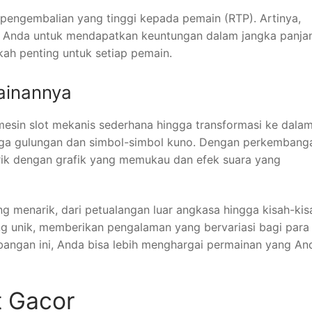
t pengembalian yang tinggi kepada pemain (RTP). Artinya,
n Anda untuk mendapatkan keuntungan dalam jangka panja
kah penting untuk setiap pemain.
mainannya
 mesin slot mekanis sederhana hingga transformasi ke dala
i tiga gulungan dan simbol-simbol kuno. Dengan perkembang
narik dengan grafik yang memukau dan efek suara yang
 menarik, dari petualangan luar angkasa hingga kisah-kis
ng unik, memberikan pengalaman yang bervariasi bagi para
ngan ini, Anda bisa lebih menghargai permainan yang An
t Gacor