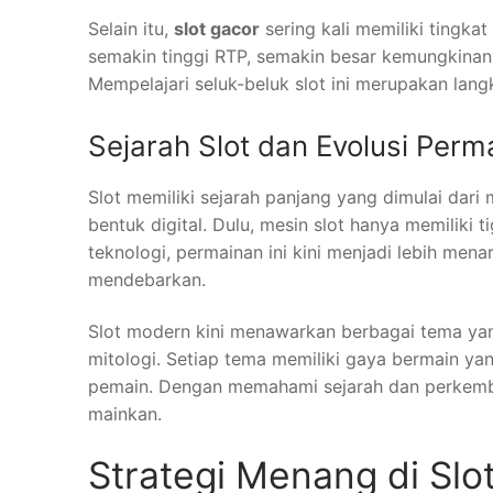
Selain itu,
slot gacor
sering kali memiliki tingka
semakin tinggi RTP, semakin besar kemungkina
Mempelajari seluk-beluk slot ini merupakan lang
Sejarah Slot dan Evolusi Per
Slot memiliki sejarah panjang yang dimulai dari
bentuk digital. Dulu, mesin slot hanya memilik
teknologi, permainan ini kini menjadi lebih me
mendebarkan.
Slot modern kini menawarkan berbagai tema yang
mitologi. Setiap tema memiliki gaya bermain ya
pemain. Dengan memahami sejarah dan perkemba
mainkan.
Strategi Menang di Slo