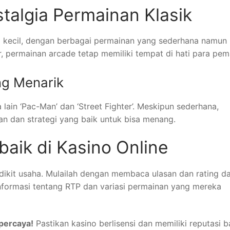
talgia Permainan Klasik
 kecil, dengan berbagai permainan yang sederhana namun
r, permainan arcade tetap memiliki tempat di hati para pem
ng Menarik
ain ‘Pac-Man’ dan ‘Street Fighter’. Meskipun sederhana,
an dan strategi yang baik untuk bisa menang.
baik di Kasino Online
kit usaha. Mulailah dengan membaca ulasan dan rating da
nformasi tentang RTP dan variasi permainan yang mereka
epercaya!
Pastikan kasino berlisensi dan memiliki reputasi b