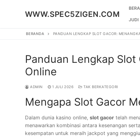
Lompat
BER
ke
WWW.SPEC5ZIGEN.COM
konten
JUDI
BERANDA
PANDUAN LENGKAP SLOT GACOR: MENANGKA
Panduan Lengkap Slot
Online
ADMIN
1 JULI 2026
TAK BERKATEGORI
Mengapa Slot Gacor Me
Dalam dunia kasino online,
slot gacor
telah mena
menawarkan kombinasi antara kesenangan serta
kesempatan untuk meraih jackpot yang menggiur