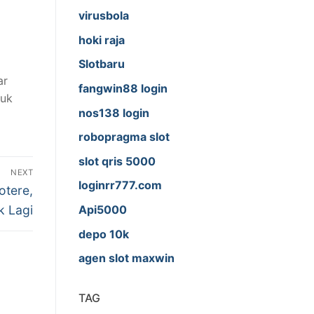
virusbola
hoki raja
Slotbaru
ar
fangwin88 login
tuk
nos138 login
robopragma slot
slot qris 5000
NEXT
loginrr777.com
otere,
Api5000
k Lagi
depo 10k
agen slot maxwin
TAG