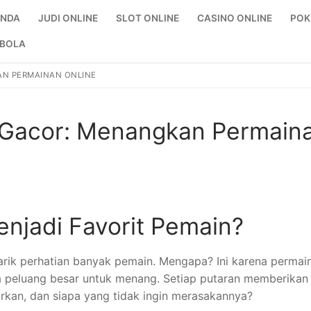
ANDA
JUDI ONLINE
SLOT ONLINE
CASINO ONLINE
POK
 BOLA
N PERMAINAN ONLINE
 Gacor: Menangkan Permain
njadi Favorit Pemain?
rik perhatian banyak pemain. Mengapa? Ini karena permain
 peluang besar untuk menang. Setiap putaran memberikan
kan, dan siapa yang tidak ingin merasakannya?