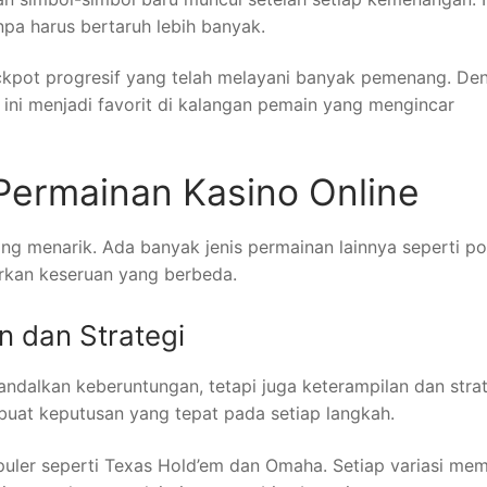
a harus bertaruh lebih banyak.
 jackpot progresif yang telah melayani banyak pemenang. De
 ini menjadi favorit di kalangan pemain yang mengincar
Permainan Kasino Online
ng menarik. Ada banyak jenis permainan lainnya seperti po
rkan keseruan yang berbeda.
n dan Strategi
dalkan keberuntungan, tetapi juga keterampilan dan strat
t keputusan yang tepat pada setiap langkah.
uler seperti Texas Hold’em dan Omaha. Setiap variasi memi