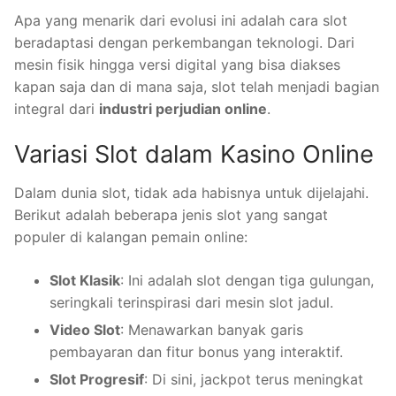
Apa yang menarik dari evolusi ini adalah cara slot
beradaptasi dengan perkembangan teknologi. Dari
mesin fisik hingga versi digital yang bisa diakses
kapan saja dan di mana saja, slot telah menjadi bagian
integral dari
industri perjudian online
.
Variasi Slot dalam Kasino Online
Dalam dunia slot, tidak ada habisnya untuk dijelajahi.
Berikut adalah beberapa jenis slot yang sangat
populer di kalangan pemain online:
Slot Klasik
: Ini adalah slot dengan tiga gulungan,
seringkali terinspirasi dari mesin slot jadul.
Video Slot
: Menawarkan banyak garis
pembayaran dan fitur bonus yang interaktif.
Slot Progresif
: Di sini, jackpot terus meningkat