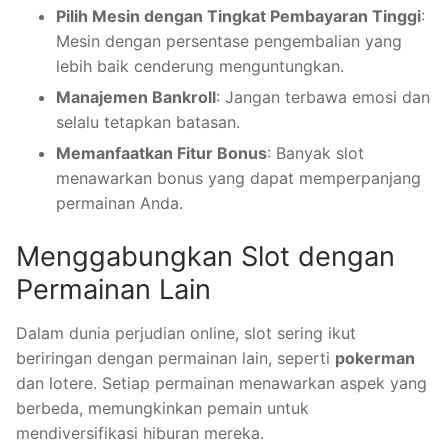
Pilih Mesin dengan Tingkat Pembayaran Tinggi
:
Mesin dengan persentase pengembalian yang
lebih baik cenderung menguntungkan.
Manajemen Bankroll
: Jangan terbawa emosi dan
selalu tetapkan batasan.
Memanfaatkan Fitur Bonus
: Banyak slot
menawarkan bonus yang dapat memperpanjang
permainan Anda.
Menggabungkan Slot dengan
Permainan Lain
Dalam dunia perjudian online, slot sering ikut
beriringan dengan permainan lain, seperti
pokerman
dan lotere. Setiap permainan menawarkan aspek yang
berbeda, memungkinkan pemain untuk
mendiversifikasi hiburan mereka.