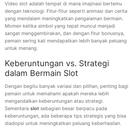
Video slot adalah tempat di mana imajinasi bertemu
dengan teknologi. Fitur-fitur seperti animasi dan cerita
yang mendalam meningkatkan pengalaman bermain.
Momen ketika simbol yang tepat muncul menjadi
sangat menggembirakan, dan dengan fitur bonusnya,
pemain sering kali mendapatkan lebih banyak peluang
untuk menang.
Keberuntungan vs. Strategi
dalam Bermain Slot
Dengan begitu banyak variasi dan pilihan, penting bagi
pemain untuk memahami apakah mereka lebih
mengandalkan keberuntungan atau strategi.
Sementara
slot
sebagian besar berpacu pada
keberuntungan, ada beberapa tips strategis yang bisa
diadopsi untuk meningkatkan peluang keberhasilan.