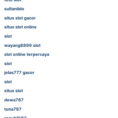
sultanlido
situs slot gacor
situs slot online
slot
wayang8899 slot
slot online terpercaya
slot
jelas777 gacor
slot
situs slot
dewa787
tuna787