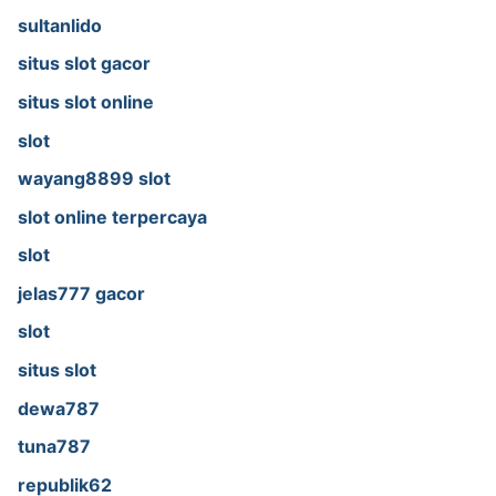
sultanlido
situs slot gacor
situs slot online
slot
wayang8899 slot
slot online terpercaya
slot
jelas777 gacor
slot
situs slot
dewa787
tuna787
republik62