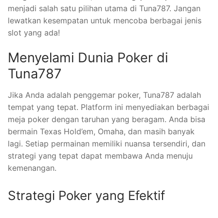
menjadi salah satu pilihan utama di Tuna787. Jangan
lewatkan kesempatan untuk mencoba berbagai jenis
slot yang ada!
Menyelami Dunia Poker di
Tuna787
Jika Anda adalah penggemar poker, Tuna787 adalah
tempat yang tepat. Platform ini menyediakan berbagai
meja poker dengan taruhan yang beragam. Anda bisa
bermain Texas Hold’em, Omaha, dan masih banyak
lagi. Setiap permainan memiliki nuansa tersendiri, dan
strategi yang tepat dapat membawa Anda menuju
kemenangan.
Strategi Poker yang Efektif