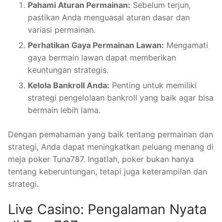
Pahami Aturan Permainan:
Sebelum terjun,
pastikan Anda menguasai aturan dasar dan
variasi permainan.
Perhatikan Gaya Permainan Lawan:
Mengamati
gaya bermain lawan dapat memberikan
keuntungan strategis.
Kelola Bankroll Anda:
Penting untuk memiliki
strategi pengelolaan bankroll yang baik agar bisa
bermain lebih lama.
Dengan pemahaman yang baik tentang permainan dan
strategi, Anda dapat meningkatkan peluang menang di
meja poker Tuna787. Ingatlah, poker bukan hanya
tentang keberuntungan, tetapi juga keterampilan dan
strategi.
Live Casino: Pengalaman Nyata