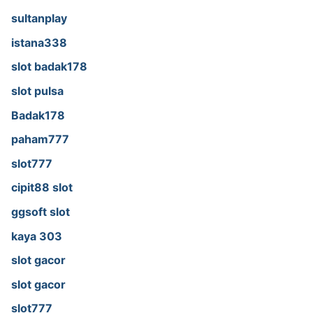
sultanplay
istana338
slot badak178
slot pulsa
Badak178
paham777
slot777
cipit88 slot
ggsoft slot
kaya 303
slot gacor
slot gacor
slot777