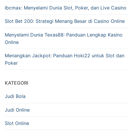
Ibcmax: Menyelami Dunia Slot, Poker, dan Live Casino
Slot Bet 200: Strategi Menang Besar di Casino Online
Menyelami Dunia Texas88: Panduan Lengkap Kasino
Online
Menangkan Jackpot: Panduan Hoki22 untuk Slot dan
Poker
KATEGORI
Judi Bola
Judi Online
Slot Online