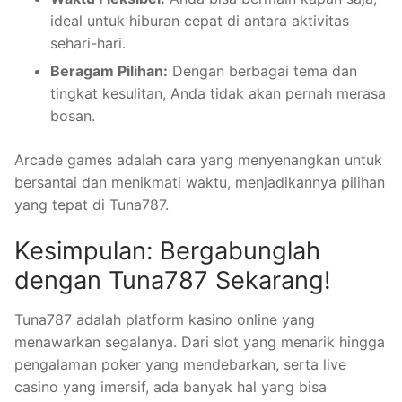
ideal untuk hiburan cepat di antara aktivitas
sehari-hari.
Beragam Pilihan:
Dengan berbagai tema dan
tingkat kesulitan, Anda tidak akan pernah merasa
bosan.
Arcade games adalah cara yang menyenangkan untuk
bersantai dan menikmati waktu, menjadikannya pilihan
yang tepat di Tuna787.
Kesimpulan: Bergabunglah
dengan Tuna787 Sekarang!
Tuna787 adalah platform kasino online yang
menawarkan segalanya. Dari slot yang menarik hingga
pengalaman poker yang mendebarkan, serta live
casino yang imersif, ada banyak hal yang bisa