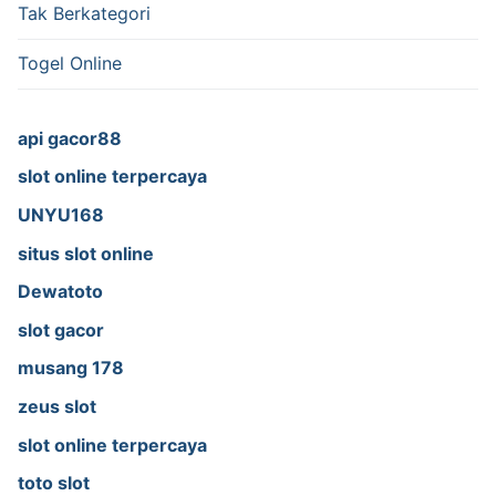
Tak Berkategori
Togel Online
api gacor88
slot online terpercaya
UNYU168
situs slot online
Dewatoto
slot gacor
musang 178
zeus slot
slot online terpercaya
toto slot