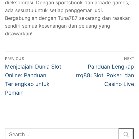
dieksplorasi. Dengan sportsbook dan arcade games,
ada sesuatu untuk setiap penggemar judi.
Bergabunglah dengan Tuna787 sekarang dan rasakan
sendiri semua kesenangan dan peluang yang
ditawarkan!
Navigasi
PREVIOUS
NEXT
pos
Previous
Next
Menjelajahi Dunia Slot
Panduan Lengkap
post:
post:
Online: Panduan
rrq88: Slot, Poker, dan
Terlengkap untuk
Casino Live
Pemain
Cari: