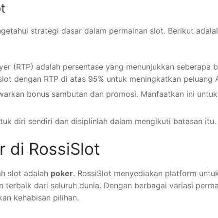
t
etahui strategi dasar dalam permainan slot. Berikut adala
ayer (RTP) adalah persentase yang menunjukkan seberapa 
 slot dengan RTP di atas 95% untuk meningkatkan peluang 
warkan bonus sambutan dan promosi. Manfaatkan ini untuk
k diri sendiri dan disiplinlah dalam mengikuti batasan itu.
 di RossiSlot
ah slot adalah
poker
. RossiSlot menyediakan platform untu
 terbaik dari seluruh dunia. Dengan berbagai variasi perm
an kehabisan pilihan.