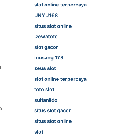
slot online terpercaya
UNYU168
situs slot online
Dewatoto
slot gacor
musang 178
t
zeus slot
slot online terpercaya
toto slot
sultanlido
e
situs slot gacor
situs slot online
slot