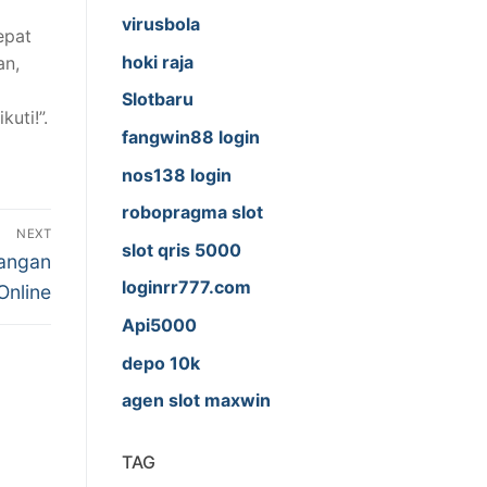
virusbola
epat
hoki raja
an,
Slotbaru
uti!”.
fangwin88 login
nos138 login
robopragma slot
NEXT
slot qris 5000
langan
loginrr777.com
Online
Api5000
depo 10k
agen slot maxwin
TAG