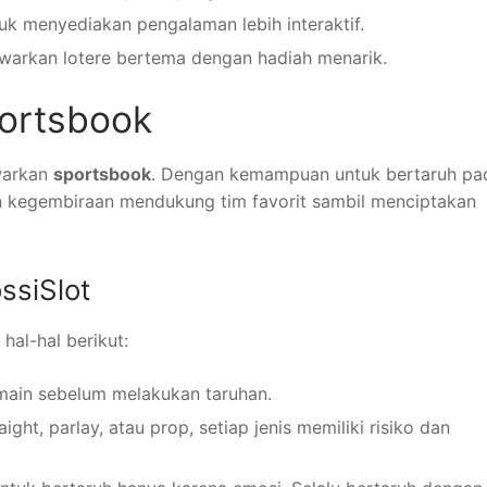
k menyediakan pengalaman lebih interaktif.
arkan lotere bertema dengan hadiah menarik.
portsbook
warkan
sportsbook
. Dengan kemampuan untuk bertaruh pa
n kegembiraan mendukung tim favorit sambil menciptakan
ssiSlot
hal-hal berikut:
main sebelum melakukan taruhan.
ght, parlay, atau prop, setiap jenis memiliki risiko dan