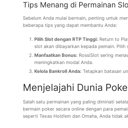
Tips Menang di Permainan Slo
Sebelum Anda mulai bermain, penting untuk meng
beberapa tips yang dapat membantu Anda:
Pilih Slot dengan RTP Tinggi:
Return to Pl
slot akan dibayarkan kepada pemain. Pilih
Manfaatkan Bonus:
RossiSlot sering mena
meningkatkan modal Anda.
Kelola Bankroll Anda:
Tetapkan batasan untu
Menjelajahi Dunia Poker
Salah satu permainan yang paling diminati setel
bermain poker secara online dengan para pemain
seperti Texas Hold’em dan Omaha, Anda tidak ak