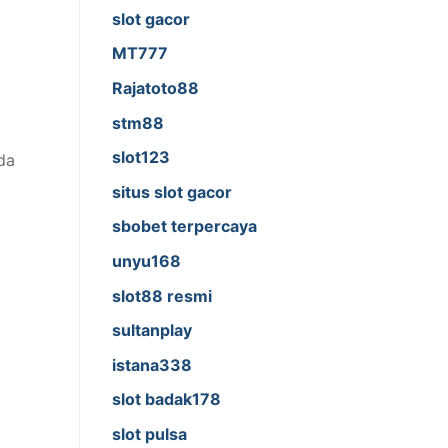
slot gacor
MT777
Rajatoto88
stm88
slot123
da
situs slot gacor
sbobet terpercaya
unyu168
slot88 resmi
sultanplay
istana338
slot badak178
slot pulsa