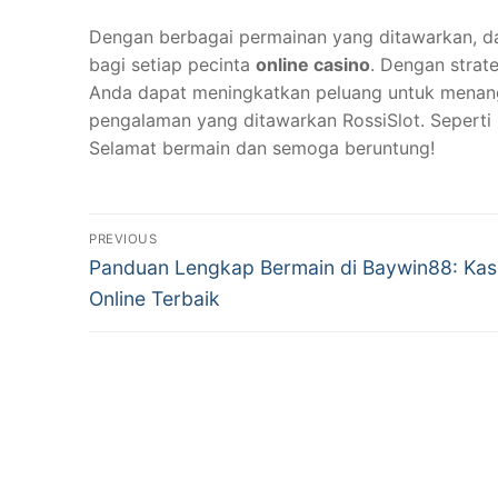
Dengan berbagai permainan yang ditawarkan, dar
bagi setiap pecinta
online casino
. Dengan stra
Anda dapat meningkatkan peluang untuk menang.
pengalaman yang ditawarkan RossiSlot. Seperti 
Selamat bermain dan semoga beruntung!
Navigasi
PREVIOUS
Previous
pos
Panduan Lengkap Bermain di Baywin88: Kas
post:
Online Terbaik