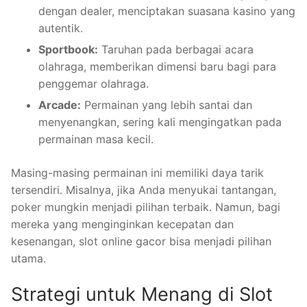
dengan dealer, menciptakan suasana kasino yang
autentik.
Sportbook:
Taruhan pada berbagai acara
olahraga, memberikan dimensi baru bagi para
penggemar olahraga.
Arcade:
Permainan yang lebih santai dan
menyenangkan, sering kali mengingatkan pada
permainan masa kecil.
Masing-masing permainan ini memiliki daya tarik
tersendiri. Misalnya, jika Anda menyukai tantangan,
poker mungkin menjadi pilihan terbaik. Namun, bagi
mereka yang menginginkan kecepatan dan
kesenangan, slot online gacor bisa menjadi pilihan
utama.
Strategi untuk Menang di Slot