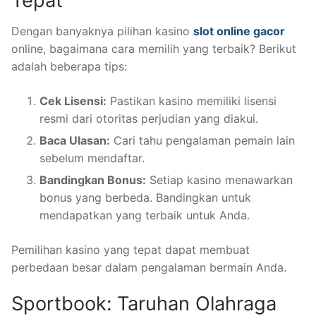
Tepat
Dengan banyaknya pilihan kasino
slot online gacor
online, bagaimana cara memilih yang terbaik? Berikut
adalah beberapa tips:
Cek Lisensi:
Pastikan kasino memiliki lisensi
resmi dari otoritas perjudian yang diakui.
Baca Ulasan:
Cari tahu pengalaman pemain lain
sebelum mendaftar.
Bandingkan Bonus:
Setiap kasino menawarkan
bonus yang berbeda. Bandingkan untuk
mendapatkan yang terbaik untuk Anda.
Pemilihan kasino yang tepat dapat membuat
perbedaan besar dalam pengalaman bermain Anda.
Sportbook: Taruhan Olahraga