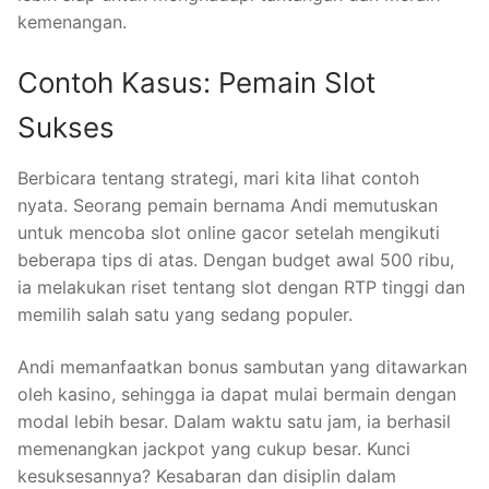
kemenangan.
Contoh Kasus: Pemain Slot
Sukses
Berbicara tentang strategi, mari kita lihat contoh
nyata. Seorang pemain bernama Andi memutuskan
untuk mencoba slot online gacor setelah mengikuti
beberapa tips di atas. Dengan budget awal 500 ribu,
ia melakukan riset tentang slot dengan RTP tinggi dan
memilih salah satu yang sedang populer.
Andi memanfaatkan bonus sambutan yang ditawarkan
oleh kasino, sehingga ia dapat mulai bermain dengan
modal lebih besar. Dalam waktu satu jam, ia berhasil
memenangkan jackpot yang cukup besar. Kunci
kesuksesannya? Kesabaran dan disiplin dalam