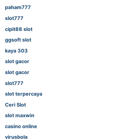
paham777
slot777
cipit88 slot
ggsoft slot
kaya 303
slot gacor
slot gacor
slot777
slot terpercaya
Ceri Slot
slot maxwin
casino online
virusbola