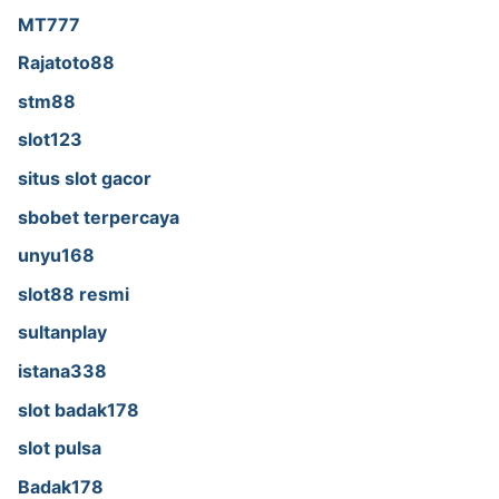
MT777
Rajatoto88
stm88
slot123
situs slot gacor
sbobet terpercaya
unyu168
slot88 resmi
sultanplay
istana338
slot badak178
slot pulsa
Badak178