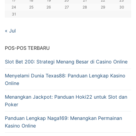
17
18
19
20
21
22
23
24
25
26
27
28
29
30
31
« Jul
POS-POS TERBARU
Slot Bet 200: Strategi Menang Besar di Casino Online
Menyelami Dunia Texas88: Panduan Lengkap Kasino
Online
Menangkan Jackpot: Panduan Hoki22 untuk Slot dan
Poker
Panduan Lengkap Naga169: Menangkan Permainan
Kasino Online