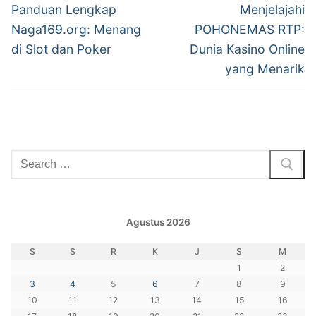
pos
Previous
Next
Panduan Lengkap
Menjelajahi
post:
post:
Naga169.org: Menang
POHONEMAS RTP:
di Slot dan Poker
Dunia Kasino Online
yang Menarik
Cari:
Agustus 2026
S
S
R
K
J
S
M
1
2
3
4
5
6
7
8
9
10
11
12
13
14
15
16