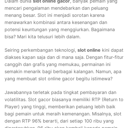
Dalam dunia
slot online gacor
, banyak pemain yang
mencari pengalaman mendebarkan dan peluang
menang besar. Slot ini menjadi sorotan karena
menawarkan kombinasi antara kesenangan dan
potensi keuntungan yang menggiurkan. Bagaimana
bisa? Mari kita telusuri lebih dalam.
Seiring perkembangan teknologi,
slot online
kini dapat
diakses kapan saja dan di mana saja. Dengan fitur-fitur
canggih dan grafis yang memukau, permainan ini
semakin menarik bagi berbagai kalangan. Namun, apa
yang membuat slot online gacor begitu istimewa?
Jawabannya terletak pada tingkat pembayaran dan
volatilitas. Slot gacor biasanya memiliki RTP (Return to
Player) yang tinggi, memberikan peluang lebih baik
bagi pemain untuk meraih kemenangan. Misalnya, slot
dengan RTP 96% berarti, dari setiap 100 ribu yang
dipertaruhkan, 96 ribu akan kembali kepada pemain