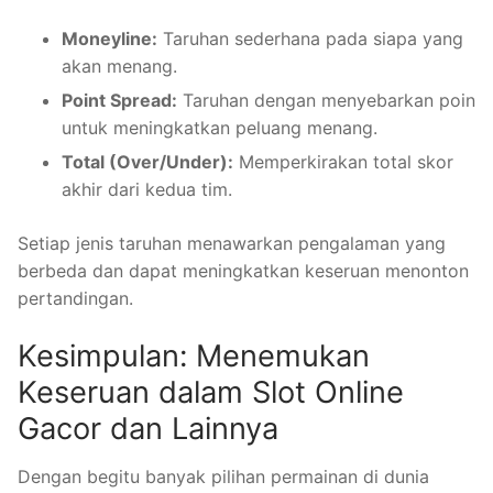
Moneyline:
Taruhan sederhana pada siapa yang
akan menang.
Point Spread:
Taruhan dengan menyebarkan poin
untuk meningkatkan peluang menang.
Total (Over/Under):
Memperkirakan total skor
akhir dari kedua tim.
Setiap jenis taruhan menawarkan pengalaman yang
berbeda dan dapat meningkatkan keseruan menonton
pertandingan.
Kesimpulan: Menemukan
Keseruan dalam Slot Online
Gacor dan Lainnya
Dengan begitu banyak pilihan permainan di dunia