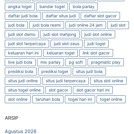
angka togel
bandar togel
bola parlay
daftar judi bola
daftar situs judi
daftar slot gacor
judi bola
judi bola resmi
judi online 24 jam
judi slot
judi slot demo
judi slot mahjong
judi slot online
judi slot terpercaya
judi slot zeus
judi togel
keluaran hari ini
keluaran togel
link slot gacor
live judi bola
mix parlay
pg soft
pragmatic play
prediksi bola
prediksi togel
situs judi bola
situs judi online
situs judi terpercaya
situs slot online
situs togel online
slot gacor
slot gacor hari ini
slot online
taruhan bola
togel hari ini
togel online
ARSIP
Agustus 2026