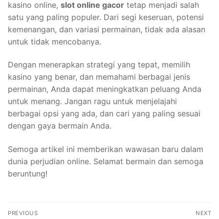
kasino online,
slot online gacor
tetap menjadi salah
satu yang paling populer. Dari segi keseruan, potensi
kemenangan, dan variasi permainan, tidak ada alasan
untuk tidak mencobanya.
Dengan menerapkan strategi yang tepat, memilih
kasino yang benar, dan memahami berbagai jenis
permainan, Anda dapat meningkatkan peluang Anda
untuk menang. Jangan ragu untuk menjelajahi
berbagai opsi yang ada, dan cari yang paling sesuai
dengan gaya bermain Anda.
Semoga artikel ini memberikan wawasan baru dalam
dunia perjudian online. Selamat bermain dan semoga
beruntung!
Navigasi
PREVIOUS
NEXT