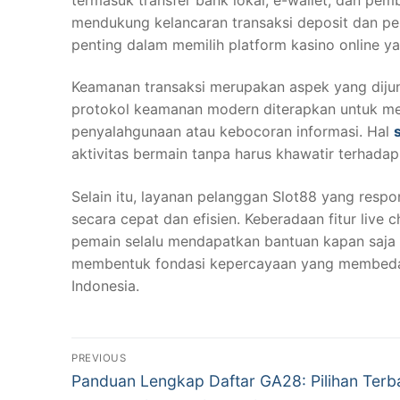
mendukung kelancaran transaksi deposit dan pe
penting dalam memilih platform kasino online y
Keamanan transaksi merupakan aspek yang dijunju
protokol keamanan modern diterapkan untuk meli
penyalahgunaan atau kebocoran informasi. Hal
aktivitas bermain tanpa harus khawatir terhada
Selain itu, layanan pelanggan Slot88 yang resp
secara cepat dan efisien. Keberadaan fitur live
pemain selalu mendapatkan bantuan kapan saja 
membentuk fondasi kepercayaan yang membedaka
Indonesia.
Navigasi
PREVIOUS
Previous
pos
Panduan Lengkap Daftar GA28: Pilihan Terb