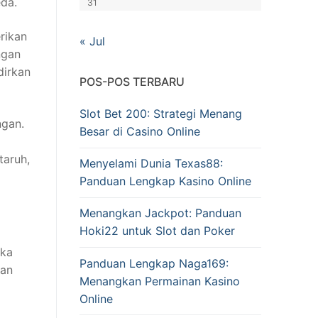
da.
31
rikan
« Jul
ngan
dirkan
POS-POS TERBARU
Slot Bet 200: Strategi Menang
ngan.
Besar di Casino Online
taruh,
Menyelami Dunia Texas88:
Panduan Lengkap Kasino Online
Menangkan Jackpot: Panduan
Hoki22 untuk Slot dan Poker
ika
Panduan Lengkap Naga169:
kan
Menangkan Permainan Kasino
Online