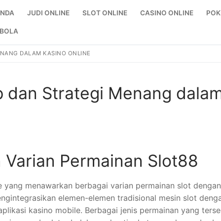
ANDA
JUDI ONLINE
SLOT ONLINE
CASINO ONLINE
POK
 BOLA
ENANG DALAM KASINO ONLINE
p dan Strategi Menang dala
Varian Permainan Slot88
ne yang menawarkan berbagai varian permainan slot denga
gintegrasikan elemen-elemen tradisional mesin slot deng
plikasi kasino mobile. Berbagai jenis permainan yang terse