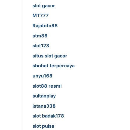
slot gacor
MT777
Rajatoto88
stm88
slot123
situs slot gacor
sbobet terpercaya
unyu168
slot88 resmi
sultanplay
istana338
slot badak178
slot pulsa