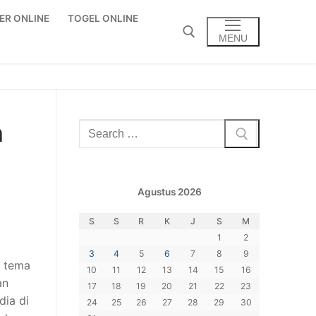
ER ONLINE
TOGEL ONLINE
MENU
Cari:
m
Cari:
Agustus 2026
S
S
R
K
J
S
M
1
2
3
4
5
6
7
8
9
n tema
10
11
12
13
14
15
16
an
17
18
19
20
21
22
23
dia di
24
25
26
27
28
29
30