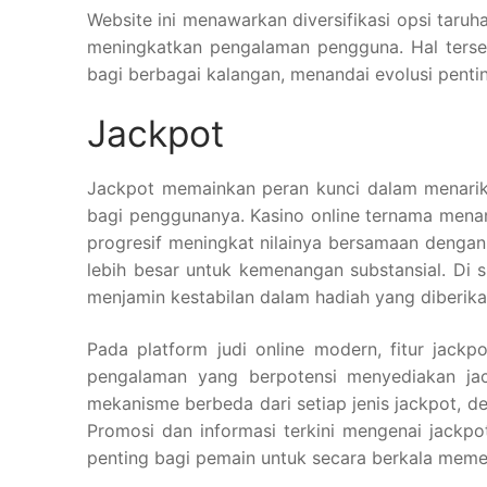
Website ini menawarkan diversifikasi opsi taruha
meningkatkan pengalaman pengguna. Hal tersebu
bagi berbagai kalangan, menandai evolusi pentin
Jackpot
Jackpot memainkan peran kunci dalam menarik 
bagi penggunanya. Kasino online ternama menam
progresif meningkat nilainya bersamaan dengan
lebih besar untuk kemenangan substansial. Di s
menjamin kestabilan dalam hadiah yang diberika
Pada platform judi online modern, fitur jackp
pengalaman yang berpotensi menyediakan jac
mekanisme berbeda dari setiap jenis jackpot,
Promosi dan informasi terkini mengenai jackpo
penting bagi pemain untuk secara berkala meme