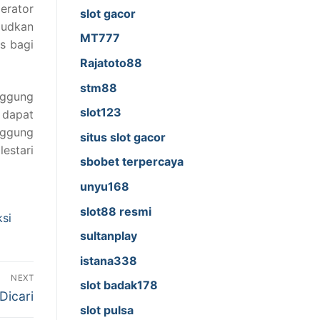
perator
slot gacor
judkan
MT777
es bagi
Rajatoto88
stm88
nggung
slot123
 dapat
nggung
situs slot gacor
estari
sbobet terpercaya
unyu168
slot88 resmi
ksi
sultanplay
istana338
NEXT
slot badak178
Dicari
slot pulsa