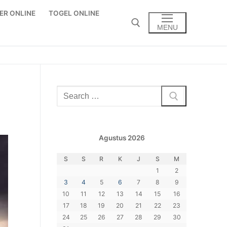
ER ONLINE
TOGEL ONLINE
MENU
Cari:
Cari:
Agustus 2026
S
S
R
K
J
S
M
1
2
3
4
5
6
7
8
9
10
11
12
13
14
15
16
17
18
19
20
21
22
23
24
25
26
27
28
29
30