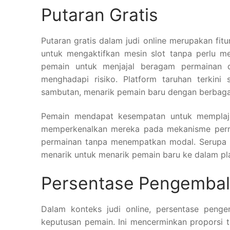
Putaran Gratis
Putaran gratis dalam judi online merupakan fit
untuk mengaktifkan mesin slot tanpa perlu m
pemain untuk menjajal beragam permainan d
menghadapi risiko. Platform taruhan terkini
sambutan, menarik pemain baru dengan berbagai 
Pemain mendapat kesempatan untuk memplajari
memperkenalkan mereka pada mekanisme perm
permainan tanpa menempatkan modal. Serupa m
menarik untuk menarik pemain baru ke dalam pl
Persentase Pengembal
Dalam konteks judi online, persentase penge
keputusan pemain. Ini mencerminkan proporsi t