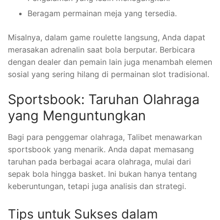
Beragam permainan meja yang tersedia.
Misalnya, dalam game roulette langsung, Anda dapat
merasakan adrenalin saat bola berputar. Berbicara
dengan dealer dan pemain lain juga menambah elemen
sosial yang sering hilang di permainan slot tradisional.
Sportsbook: Taruhan Olahraga
yang Menguntungkan
Bagi para penggemar olahraga, Talibet menawarkan
sportsbook yang menarik. Anda dapat memasang
taruhan pada berbagai acara olahraga, mulai dari
sepak bola hingga basket. Ini bukan hanya tentang
keberuntungan, tetapi juga analisis dan strategi.
Tips untuk Sukses dalam