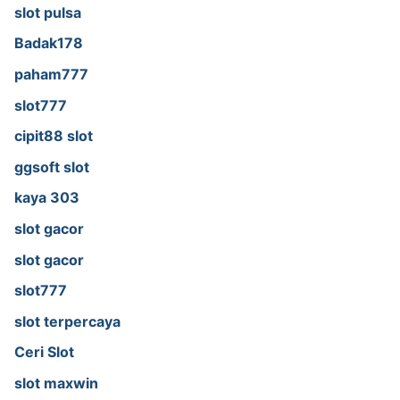
slot pulsa
Badak178
paham777
slot777
cipit88 slot
ggsoft slot
kaya 303
slot gacor
slot gacor
slot777
slot terpercaya
Ceri Slot
slot maxwin