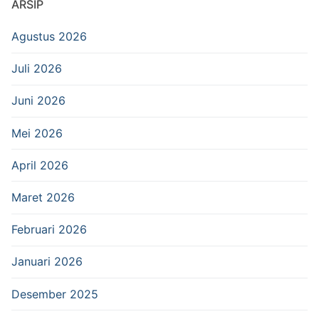
ARSIP
Agustus 2026
Juli 2026
Juni 2026
Mei 2026
April 2026
Maret 2026
Februari 2026
Januari 2026
Desember 2025