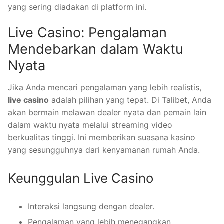
yang sering diadakan di platform ini.
Live Casino: Pengalaman
Mendebarkan dalam Waktu
Nyata
Jika Anda mencari pengalaman yang lebih realistis,
live casino
adalah pilihan yang tepat. Di Talibet, Anda
akan bermain melawan dealer nyata dan pemain lain
dalam waktu nyata melalui streaming video
berkualitas tinggi. Ini memberikan suasana kasino
yang sesungguhnya dari kenyamanan rumah Anda.
Keunggulan Live Casino
Interaksi langsung dengan dealer.
Pengalaman yang lebih menegangkan.