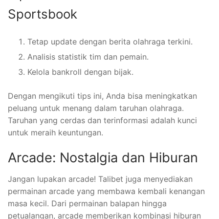
Sportsbook
Tetap update dengan berita olahraga terkini.
Analisis statistik tim dan pemain.
Kelola bankroll dengan bijak.
Dengan mengikuti tips ini, Anda bisa meningkatkan
peluang untuk menang dalam taruhan olahraga.
Taruhan yang cerdas dan terinformasi adalah kunci
untuk meraih keuntungan.
Arcade: Nostalgia dan Hiburan
Jangan lupakan arcade! Talibet juga menyediakan
permainan arcade yang membawa kembali kenangan
masa kecil. Dari permainan balapan hingga
petualangan, arcade memberikan kombinasi hiburan