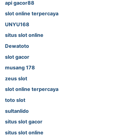
api gacor88
slot online terpercaya
UNYU168
situs slot online
Dewatoto
slot gacor
musang 178
zeus slot
slot online terpercaya
toto slot
sultanlido
situs slot gacor
situs slot online