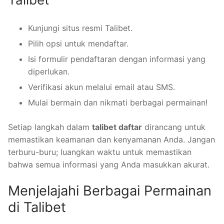
Kunjungi situs resmi Talibet.
Pilih opsi untuk mendaftar.
Isi formulir pendaftaran dengan informasi yang
diperlukan.
Verifikasi akun melalui email atau SMS.
Mulai bermain dan nikmati berbagai permainan!
Setiap langkah dalam
talibet daftar
dirancang untuk
memastikan keamanan dan kenyamanan Anda. Jangan
terburu-buru; luangkan waktu untuk memastikan
bahwa semua informasi yang Anda masukkan akurat.
Menjelajahi Berbagai Permainan
di Talibet