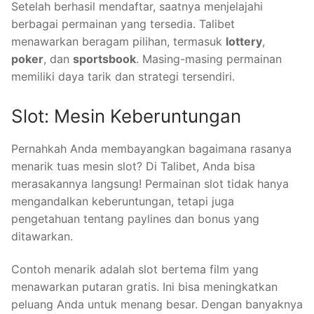
Setelah berhasil mendaftar, saatnya menjelajahi
berbagai permainan yang tersedia. Talibet
menawarkan beragam pilihan, termasuk
lottery
,
poker
, dan
sportsbook
. Masing-masing permainan
memiliki daya tarik dan strategi tersendiri.
Slot: Mesin Keberuntungan
Pernahkah Anda membayangkan bagaimana rasanya
menarik tuas mesin slot? Di Talibet, Anda bisa
merasakannya langsung! Permainan slot tidak hanya
mengandalkan keberuntungan, tetapi juga
pengetahuan tentang paylines dan bonus yang
ditawarkan.
Contoh menarik adalah slot bertema film yang
menawarkan putaran gratis. Ini bisa meningkatkan
peluang Anda untuk menang besar. Dengan banyaknya