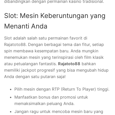
dibandingkan dengan permainan kasino tradisional.
Slot: Mesin Keberuntungan yang
Menanti Anda
Slot adalah salah satu permainan favorit di
Rajatoto88. Dengan berbagai tema dan fitur, setiap
spin membawa kesempatan baru. Anda mungkin
menemukan mesin yang terinspirasi oleh film klasik
atau petualangan fantastis.
Rajatoto88
bahkan
memiliki jackpot progresif yang bisa mengubah hidup
Anda dengan satu putaran saja!
Pilih mesin dengan RTP (Return To Player) tinggi.
Manfaatkan bonus dan promosi untuk
memaksimalkan peluang Anda.
Jangan ragu untuk mencoba mesin baru yang