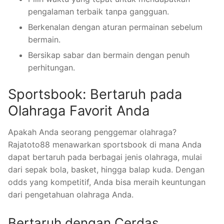
pengalaman terbaik tanpa gangguan.
Berkenalan dengan aturan permainan sebelum
bermain.
Bersikap sabar dan bermain dengan penuh
perhitungan.
Sportsbook: Bertaruh pada
Olahraga Favorit Anda
Apakah Anda seorang penggemar olahraga?
Rajatoto88 menawarkan sportsbook di mana Anda
dapat bertaruh pada berbagai jenis olahraga, mulai
dari sepak bola, basket, hingga balap kuda. Dengan
odds yang kompetitif, Anda bisa meraih keuntungan
dari pengetahuan olahraga Anda.
Bertaruh dengan Cerdas