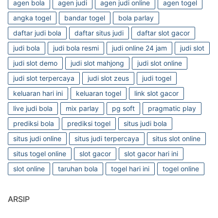
agen bola
agen judi
agen judi online
agen togel
angka togel
bandar togel
bola parlay
daftar judi bola
daftar situs judi
daftar slot gacor
judi bola
judi bola resmi
judi online 24 jam
judi slot
judi slot demo
judi slot mahjong
judi slot online
judi slot terpercaya
judi slot zeus
judi togel
keluaran hari ini
keluaran togel
link slot gacor
live judi bola
mix parlay
pg soft
pragmatic play
prediksi bola
prediksi togel
situs judi bola
situs judi online
situs judi terpercaya
situs slot online
situs togel online
slot gacor
slot gacor hari ini
slot online
taruhan bola
togel hari ini
togel online
ARSIP