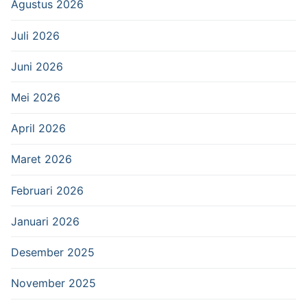
Agustus 2026
Juli 2026
Juni 2026
Mei 2026
April 2026
Maret 2026
Februari 2026
Januari 2026
Desember 2025
November 2025