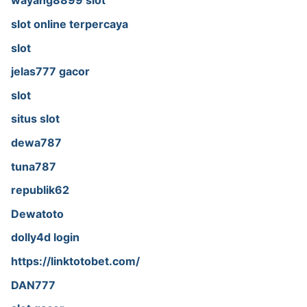
wayang8899 slot
slot online terpercaya
slot
jelas777 gacor
slot
situs slot
dewa787
tuna787
republik62
Dewatoto
dolly4d login
https://linktotobet.com/
DAN777