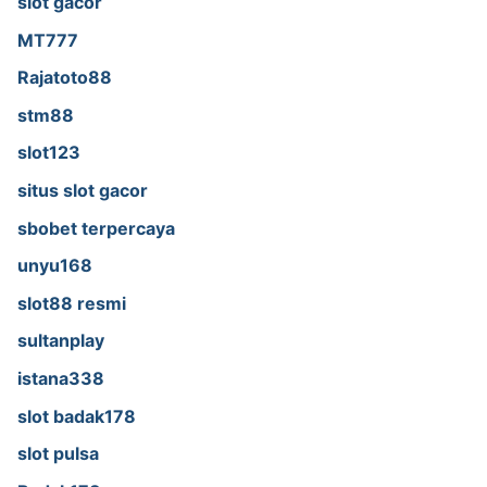
slot gacor
MT777
Rajatoto88
stm88
slot123
situs slot gacor
sbobet terpercaya
unyu168
slot88 resmi
sultanplay
istana338
slot badak178
slot pulsa