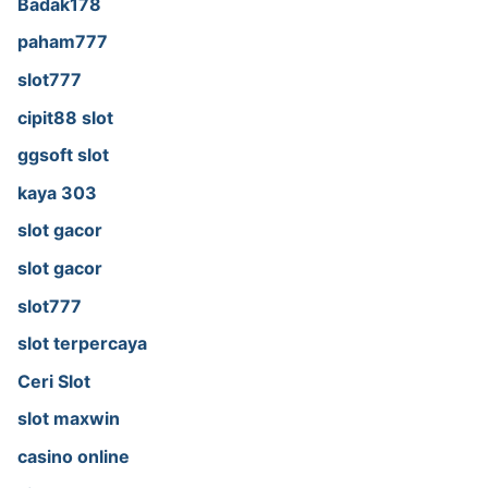
Badak178
paham777
slot777
cipit88 slot
ggsoft slot
kaya 303
slot gacor
slot gacor
slot777
slot terpercaya
Ceri Slot
slot maxwin
casino online