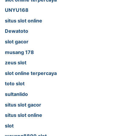
UNYU168
situs slot online
Dewatoto
slot gacor
musang 178
zeus slot
slot online terpercaya
toto slot
sultanlido
situs slot gacor
situs slot online
slot