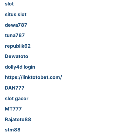
slot
situs slot
dewa787
tuna787
republik62
Dewatoto
dolly4d login
https://linktotobet.com/
DAN777
slot gacor
MT777
Rajatoto88
stm88