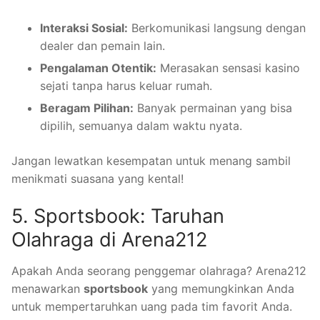
Interaksi Sosial:
Berkomunikasi langsung dengan
dealer dan pemain lain.
Pengalaman Otentik:
Merasakan sensasi kasino
sejati tanpa harus keluar rumah.
Beragam Pilihan:
Banyak permainan yang bisa
dipilih, semuanya dalam waktu nyata.
Jangan lewatkan kesempatan untuk menang sambil
menikmati suasana yang kental!
5. Sportsbook: Taruhan
Olahraga di Arena212
Apakah Anda seorang penggemar olahraga? Arena212
menawarkan
sportsbook
yang memungkinkan Anda
untuk mempertaruhkan uang pada tim favorit Anda.