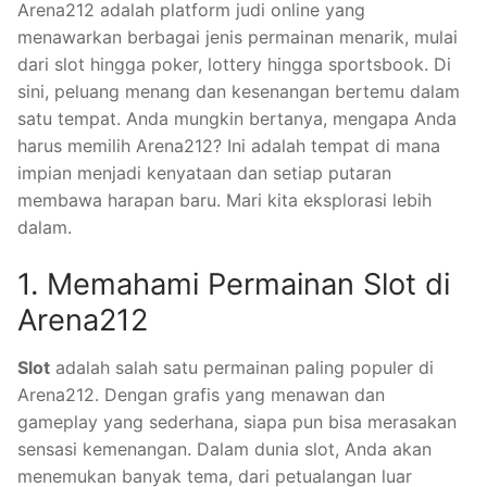
Arena212 adalah platform judi online yang
menawarkan berbagai jenis permainan menarik, mulai
dari slot hingga poker, lottery hingga sportsbook. Di
sini, peluang menang dan kesenangan bertemu dalam
satu tempat. Anda mungkin bertanya, mengapa Anda
harus memilih Arena212? Ini adalah tempat di mana
impian menjadi kenyataan dan setiap putaran
membawa harapan baru. Mari kita eksplorasi lebih
dalam.
1. Memahami Permainan Slot di
Arena212
Slot
adalah salah satu permainan paling populer di
Arena212. Dengan grafis yang menawan dan
gameplay yang sederhana, siapa pun bisa merasakan
sensasi kemenangan. Dalam dunia slot, Anda akan
menemukan banyak tema, dari petualangan luar