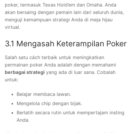
poker, termasuk Texas Hold’em dan Omaha. Anda
akan bersaing dengan pemain lain dari seluruh dunia,
menguji kemampuan strategi Anda di meja hijau
virtual.
3.1 Mengasah Keterampilan Poker
Salah satu cách terbaik untuk meningkatkan
permainan poker Anda adalah dengan memahami
berbagai strategi
yang ada di luar sana. Cobalah
untuk:
Belajar membaca lawan.
Mengelola chip dengan bijak.
Berlatih secara rutin untuk mempertajam insting
Anda.