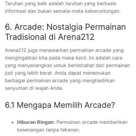
Taruhan yang baik adalah taruhan yang berbasis
informasi dan bukan semata-mata keberuntungan.
6. Arcade: Nostalgia Permainan
Tradisional di Arena212
Arena212 juga menawarkan permainan arcade yang
mengingatkan kita pada masa kecil. Ini adalah cara
yang menyenangkan untuk beristirahat dari permainan
judi yang lebih berat. Anda dapat menemukan
berbagai permainan arcade yang menghadirkan
senyuman di wajah Anda.
6.1 Mengapa Memilih Arcade?
Hiburan Ringan:
Permainan arcade memberikan
kesenangan tanpa tekanan.