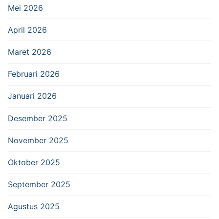
Mei 2026
April 2026
Maret 2026
Februari 2026
Januari 2026
Desember 2025
November 2025
Oktober 2025
September 2025
Agustus 2025