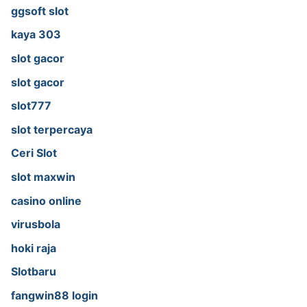
ggsoft slot
kaya 303
slot gacor
slot gacor
slot777
slot terpercaya
Ceri Slot
slot maxwin
casino online
virusbola
hoki raja
Slotbaru
fangwin88 login