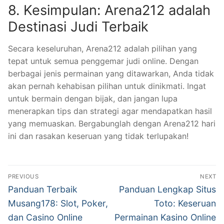
8. Kesimpulan: Arena212 adalah
Destinasi Judi Terbaik
Secara keseluruhan, Arena212 adalah pilihan yang
tepat untuk semua penggemar judi online. Dengan
berbagai jenis permainan yang ditawarkan, Anda tidak
akan pernah kehabisan pilihan untuk dinikmati. Ingat
untuk bermain dengan bijak, dan jangan lupa
menerapkan tips dan strategi agar mendapatkan hasil
yang memuaskan. Bergabunglah dengan Arena212 hari
ini dan rasakan keseruan yang tidak terlupakan!
Navigasi
PREVIOUS
NEXT
pos
Previous
Next
Panduan Terbaik
Panduan Lengkap Situs
post:
post:
Musang178: Slot, Poker,
Toto: Keseruan
dan Casino Online
Permainan Kasino Online