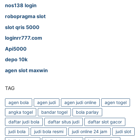
nos138 login
robopragma slot
slot qris 5000
loginrr777.com
Api5000
depo 10k
agen slot maxwin
TAG
agen bola
agen judi
agen judi online
agen togel
angka togel
bandar togel
bola parlay
daftar judi bola
daftar situs judi
daftar slot gacor
judi bola
judi bola resmi
judi online 24 jam
judi slot