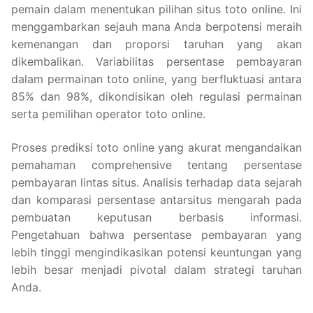
pemain dalam menentukan pilihan situs toto online. Ini
menggambarkan sejauh mana Anda berpotensi meraih
kemenangan dan proporsi taruhan yang akan
dikembalikan. Variabilitas persentase pembayaran
dalam permainan toto online, yang berfluktuasi antara
85% dan 98%, dikondisikan oleh regulasi permainan
serta pemilihan operator toto online.
Proses prediksi toto online yang akurat mengandaikan
pemahaman comprehensive tentang persentase
pembayaran lintas situs. Analisis terhadap data sejarah
dan komparasi persentase antarsitus mengarah pada
pembuatan keputusan berbasis informasi.
Pengetahuan bahwa persentase pembayaran yang
lebih tinggi mengindikasikan potensi keuntungan yang
lebih besar menjadi pivotal dalam strategi taruhan
Anda.