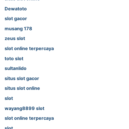
Dewatoto
slot gacor
musang 178
zeus slot
slot online terpercaya
toto slot
sultanlido
situs slot gacor
situs slot online
slot
wayang8899 slot
slot online terpercaya
slot