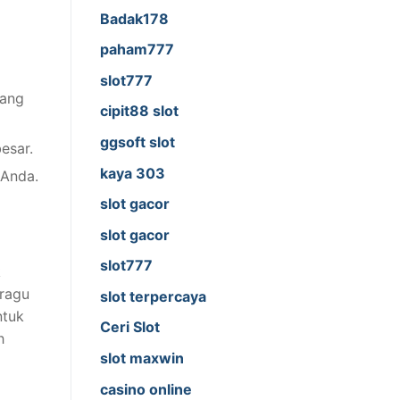
Badak178
paham777
slot777
yang
cipit88 slot
ggsoft slot
esar.
kaya 303
 Anda.
slot gacor
slot gacor
slot777
k
 ragu
slot terpercaya
ntuk
Ceri Slot
h
slot maxwin
casino online