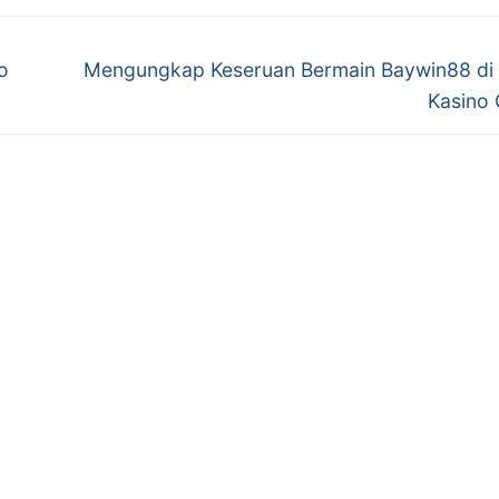
Next
o
Mengungkap Keseruan Bermain Baywin88 di
post:
Kasino 