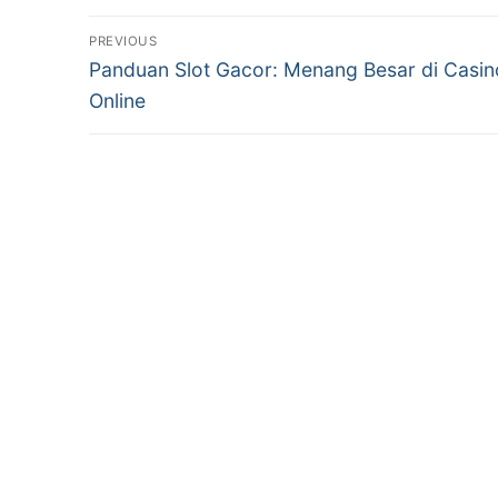
Navigasi
PREVIOUS
Previous
pos
Panduan Slot Gacor: Menang Besar di Casin
post:
Online