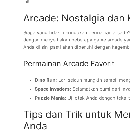
ini!
Arcade: Nostalgia dan
Siapa yang tidak merindukan permainan arcade
dengan menyediakan beberapa game arcade yang
Anda di sini pasti akan dipenuhi dengan kegemb
Permainan Arcade Favorit
Dino Run:
Lari sejauh mungkin sambil meng
Space Invaders:
Selamatkan bumi dari invas
Puzzle Mania:
Uji otak Anda dengan teka-
Tips dan Trik untuk 
Anda