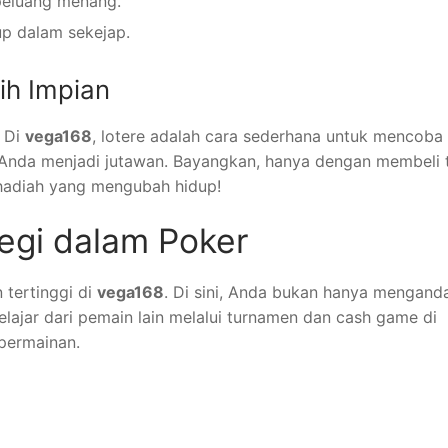
peluang menang.
up dalam sekejap.
ih Impian
 Di
vega168
, lotere adalah cara sederhana untuk mencoba
Anda menjadi jutawan. Bayangkan, hanya dengan membeli t
 hadiah yang mengubah hidup!
egi dalam Poker
 tertinggi di
vega168
. Di sini, Anda bukan hanya mengand
Belajar dari pemain lain melalui turnamen dan cash game di
permainan.