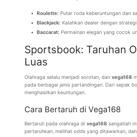
Roulette:
Putar roda keberuntungan dan sa
Blackjack:
Kalahkan dealer dengan strateg
Baccarat:
Permainan elegan yang cocok un
Sportsbook: Taruhan 
Luas
Olahraga selalu menjadi sorotan, dan
vega168
m
pada berbagai jenis pertandingan. Dari sepak bo
menghasilkan keuntungan.
Cara Bertaruh di Vega168
Bertaruh pada olahraga di
vega168
sangatlah in
pertaruhkan, melihat odds yang ditawarkan, dan