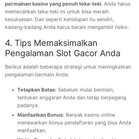
permainan kasino yang penuh teka-teki
. Anda harus
memecahkan teka-teki ini untuk bisa meraih
kesuksesan. Dan seperti kehidupan itu sendiri,
kadang-kadang Anda harus berani mengambil risiko.
4. Tips Memaksimalkan
Pengalaman Slot Gacor Anda
Berikut adalah beberapa strategi untuk meningkatkan
pengalaman bermain Anda:
Tetapkan Batas:
Sebelum mulai bermain,
tentukan anggaran Anda dan tetap berpegang
padanya.
Manfaatkan Bonus:
Banyak kasino online
menawarkan bonus pendaftaran yang bisa Anda
manfaatkan.