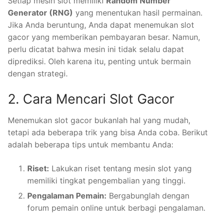
Setiap mesin slot memiliki
Random Number
Generator (RNG)
yang menentukan hasil permainan.
Jika Anda beruntung, Anda dapat menemukan slot
gacor yang memberikan pembayaran besar. Namun,
perlu dicatat bahwa mesin ini tidak selalu dapat
diprediksi. Oleh karena itu, penting untuk bermain
dengan strategi.
2. Cara Mencari Slot Gacor
Menemukan slot gacor bukanlah hal yang mudah,
tetapi ada beberapa trik yang bisa Anda coba. Berikut
adalah beberapa tips untuk membantu Anda:
Riset:
Lakukan riset tentang mesin slot yang
memiliki tingkat pengembalian yang tinggi.
Pengalaman Pemain:
Bergabunglah dengan
forum pemain online untuk berbagi pengalaman.