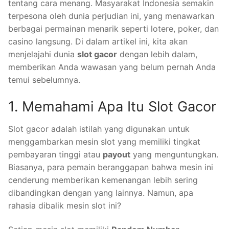
tentang cara menang. Masyarakat Indonesia semakin
terpesona oleh dunia perjudian ini, yang menawarkan
berbagai permainan menarik seperti lotere, poker, dan
casino langsung. Di dalam artikel ini, kita akan
menjelajahi dunia
slot gacor
dengan lebih dalam,
memberikan Anda wawasan yang belum pernah Anda
temui sebelumnya.
1. Memahami Apa Itu Slot Gacor
Slot gacor adalah istilah yang digunakan untuk
menggambarkan mesin slot yang memiliki tingkat
pembayaran tinggi atau
payout
yang menguntungkan.
Biasanya, para pemain beranggapan bahwa mesin ini
cenderung memberikan kemenangan lebih sering
dibandingkan dengan yang lainnya. Namun, apa
rahasia dibalik mesin slot ini?