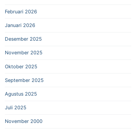
Februari 2026
Januari 2026
Desember 2025
November 2025
Oktober 2025
September 2025
Agustus 2025
Juli 2025
November 2000