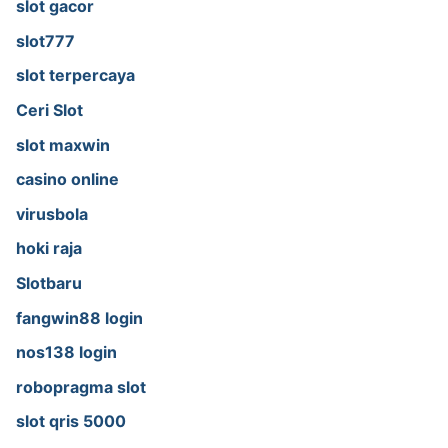
slot gacor
slot777
slot terpercaya
Ceri Slot
slot maxwin
casino online
virusbola
hoki raja
Slotbaru
fangwin88 login
nos138 login
robopragma slot
slot qris 5000