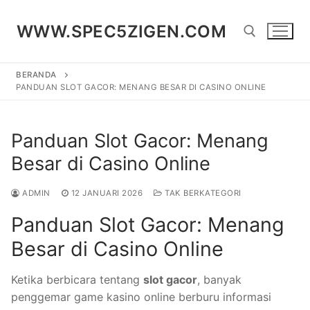
Lompat
ke
WWW.SPEC5ZIGEN.COM
konten
BERANDA
Cari:
PANDUAN SLOT GACOR: MENANG BESAR DI CASINO ONLINE
Panduan Slot Gacor: Menang
Besar di Casino Online
ADMIN
12 JANUARI 2026
TAK BERKATEGORI
Panduan Slot Gacor: Menang
Besar di Casino Online
Ketika berbicara tentang
slot gacor
, banyak
penggemar game kasino online berburu informasi