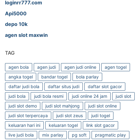
loginrr777.com
Api5000
depo 10k
agen slot maxwin
TAG
agen bola
agen judi
agen judi online
agen togel
angka togel
bandar togel
bola parlay
daftar judi bola
daftar situs judi
daftar slot gacor
judi bola
judi bola resmi
judi online 24 jam
judi slot
judi slot demo
judi slot mahjong
judi slot online
judi slot terpercaya
judi slot zeus
judi togel
keluaran hari ini
keluaran togel
link slot gacor
live judi bola
mix parlay
pg soft
pragmatic play