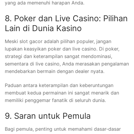
yang ada memenuhi harapan Anda.
8. Poker dan Live Casino: Pilihan
Lain di Dunia Kasino
Meski slot gacor adalah pilihan populer, jangan
lupakan keasyikan poker dan live casino. Di poker,
strategi dan keterampilan sangat mendominasi,
sementara di live casino, Anda merasakan pengalaman
mendebarkan bermain dengan dealer nyata.
Paduan antara keterampilan dan keberuntungan
membuat kedua permainan ini sangat menarik dan
memiliki penggemar fanatik di seluruh dunia.
9. Saran untuk Pemula
Bagi pemula, penting untuk memahami dasar-dasar