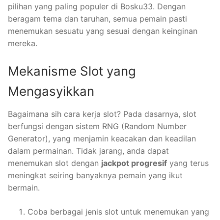
pilihan yang paling populer di Bosku33. Dengan
beragam tema dan taruhan, semua pemain pasti
menemukan sesuatu yang sesuai dengan keinginan
mereka.
Mekanisme Slot yang
Mengasyikkan
Bagaimana sih cara kerja slot? Pada dasarnya, slot
berfungsi dengan sistem RNG (Random Number
Generator), yang menjamin keacakan dan keadilan
dalam permainan. Tidak jarang, anda dapat
menemukan slot dengan
jackpot progresif
yang terus
meningkat seiring banyaknya pemain yang ikut
bermain.
Coba berbagai jenis slot untuk menemukan yang