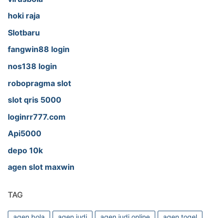
hoki raja
Slotbaru
fangwin88 login
nos138 login
robopragma slot
slot qris 5000
loginrr777.com
Api5000
depo 10k
agen slot maxwin
TAG
agen bola
agen judi
agen judi online
agen togel