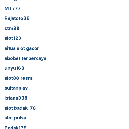
MT777
Rajatoto88
stm88
slot123
situs slot gacor
sbobet terpercaya
unyu168
slot88 resmi
sultanplay
istana338
slot badak178
slot pulsa
Badak178