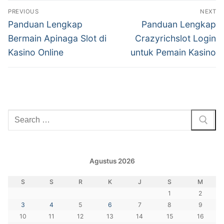
Navigasi
PREVIOUS
NEXT
pos
Previous
Next
Panduan Lengkap
Panduan Lengkap
post:
post:
Bermain Apinaga Slot di
Crazyrichslot Login
Kasino Online
untuk Pemain Kasino
Cari:
Agustus 2026
S
S
R
K
J
S
M
1
2
3
4
5
6
7
8
9
10
11
12
13
14
15
16