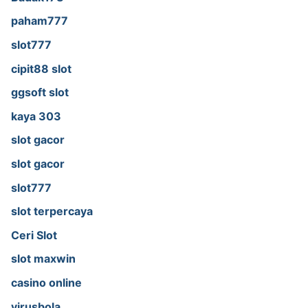
paham777
slot777
cipit88 slot
ggsoft slot
kaya 303
slot gacor
slot gacor
slot777
slot terpercaya
Ceri Slot
slot maxwin
casino online
virusbola