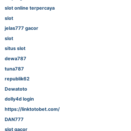
slot online terpercaya
slot
jelas777 gacor
slot
situs slot
dewa787
tuna787
republik62
Dewatoto
dolly4d login
https://linktotobet.com/
DAN777
slot gacor