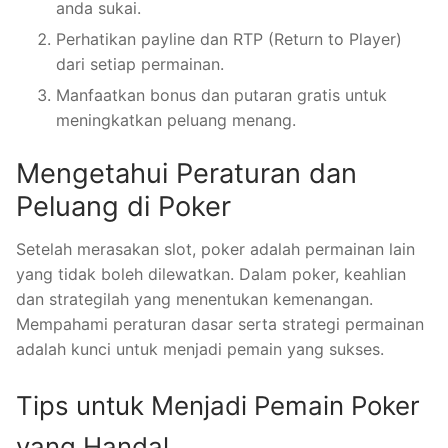
anda sukai.
Perhatikan payline dan RTP (Return to Player)
dari setiap permainan.
Manfaatkan bonus dan putaran gratis untuk
meningkatkan peluang menang.
Mengetahui Peraturan dan
Peluang di Poker
Setelah merasakan slot, poker adalah permainan lain
yang tidak boleh dilewatkan. Dalam poker, keahlian
dan strategilah yang menentukan kemenangan.
Mempahami peraturan dasar serta strategi permainan
adalah kunci untuk menjadi pemain yang sukses.
Tips untuk Menjadi Pemain Poker
yang Handal