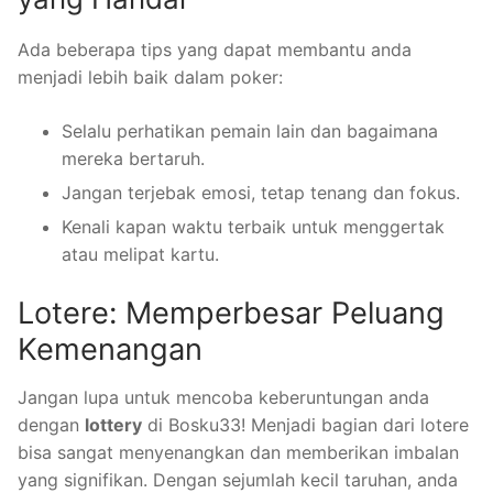
Ada beberapa tips yang dapat membantu anda
menjadi lebih baik dalam poker:
Selalu perhatikan pemain lain dan bagaimana
mereka bertaruh.
Jangan terjebak emosi, tetap tenang dan fokus.
Kenali kapan waktu terbaik untuk menggertak
atau melipat kartu.
Lotere: Memperbesar Peluang
Kemenangan
Jangan lupa untuk mencoba keberuntungan anda
dengan
lottery
di Bosku33! Menjadi bagian dari lotere
bisa sangat menyenangkan dan memberikan imbalan
yang signifikan. Dengan sejumlah kecil taruhan, anda