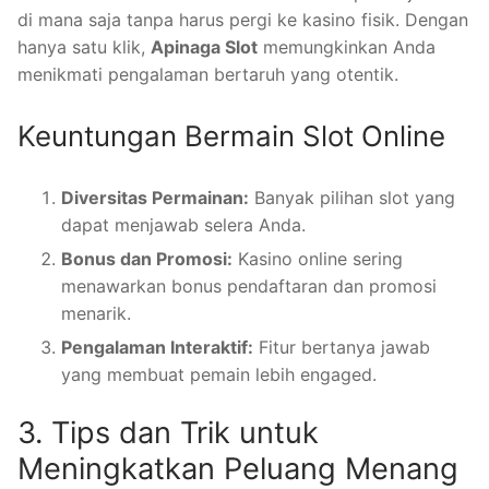
di mana saja tanpa harus pergi ke kasino fisik. Dengan
hanya satu klik,
Apinaga Slot
memungkinkan Anda
menikmati pengalaman bertaruh yang otentik.
Keuntungan Bermain Slot Online
Diversitas Permainan:
Banyak pilihan slot yang
dapat menjawab selera Anda.
Bonus dan Promosi:
Kasino online sering
menawarkan bonus pendaftaran dan promosi
menarik.
Pengalaman Interaktif:
Fitur bertanya jawab
yang membuat pemain lebih engaged.
3. Tips dan Trik untuk
Meningkatkan Peluang Menang