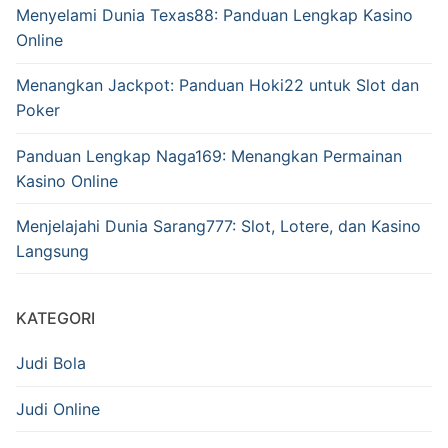
Menyelami Dunia Texas88: Panduan Lengkap Kasino
Online
Menangkan Jackpot: Panduan Hoki22 untuk Slot dan
Poker
Panduan Lengkap Naga169: Menangkan Permainan
Kasino Online
Menjelajahi Dunia Sarang777: Slot, Lotere, dan Kasino
Langsung
KATEGORI
Judi Bola
Judi Online