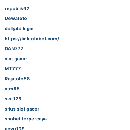
republik62
Dewatoto
dolly4d login
https://linktotobet.com/
DAN777
slot gacor
MT777
Rajatoto88
stm88
slot123
situs slot gacor
sbobet terpercaya
unyu168