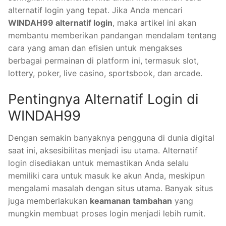
alternatif login yang tepat. Jika Anda mencari
WINDAH99 alternatif login
, maka artikel ini akan
membantu memberikan pandangan mendalam tentang
cara yang aman dan efisien untuk mengakses
berbagai permainan di platform ini, termasuk slot,
lottery, poker, live casino, sportsbook, dan arcade.
Pentingnya Alternatif Login di
WINDAH99
Dengan semakin banyaknya pengguna di dunia digital
saat ini, aksesibilitas menjadi isu utama. Alternatif
login disediakan untuk memastikan Anda selalu
memiliki cara untuk masuk ke akun Anda, meskipun
mengalami masalah dengan situs utama. Banyak situs
juga memberlakukan
keamanan tambahan
yang
mungkin membuat proses login menjadi lebih rumit.