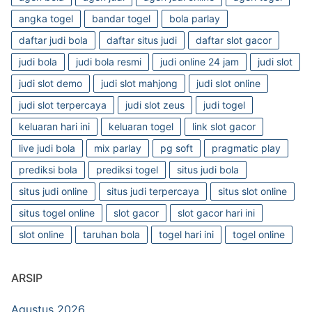
angka togel
bandar togel
bola parlay
daftar judi bola
daftar situs judi
daftar slot gacor
judi bola
judi bola resmi
judi online 24 jam
judi slot
judi slot demo
judi slot mahjong
judi slot online
judi slot terpercaya
judi slot zeus
judi togel
keluaran hari ini
keluaran togel
link slot gacor
live judi bola
mix parlay
pg soft
pragmatic play
prediksi bola
prediksi togel
situs judi bola
situs judi online
situs judi terpercaya
situs slot online
situs togel online
slot gacor
slot gacor hari ini
slot online
taruhan bola
togel hari ini
togel online
ARSIP
Agustus 2026