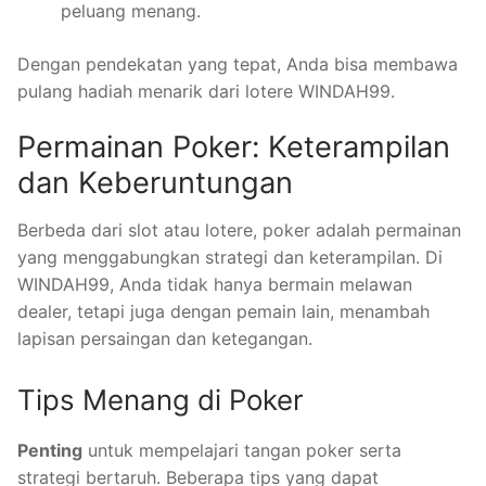
peluang menang.
Dengan pendekatan yang tepat, Anda bisa membawa
pulang hadiah menarik dari lotere WINDAH99.
Permainan Poker: Keterampilan
dan Keberuntungan
Berbeda dari slot atau lotere, poker adalah permainan
yang menggabungkan strategi dan keterampilan. Di
WINDAH99, Anda tidak hanya bermain melawan
dealer, tetapi juga dengan pemain lain, menambah
lapisan persaingan dan ketegangan.
Tips Menang di Poker
Penting
untuk mempelajari tangan poker serta
strategi bertaruh. Beberapa tips yang dapat