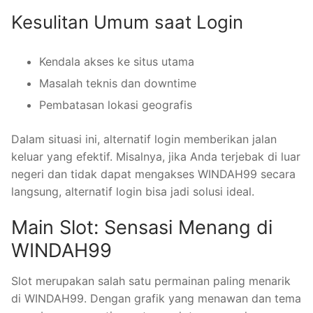
Kesulitan Umum saat Login
Kendala akses ke situs utama
Masalah teknis dan downtime
Pembatasan lokasi geografis
Dalam situasi ini, alternatif login memberikan jalan
keluar yang efektif. Misalnya, jika Anda terjebak di luar
negeri dan tidak dapat mengakses WINDAH99 secara
langsung, alternatif login bisa jadi solusi ideal.
Main Slot: Sensasi Menang di
WINDAH99
Slot merupakan salah satu permainan paling menarik
di WINDAH99. Dengan grafik yang menawan dan tema