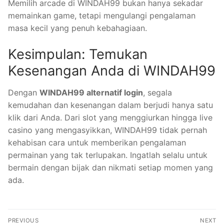
Memilih arcade di WINDAH99 bukan hanya sekadar
memainkan game, tetapi mengulangi pengalaman
masa kecil yang penuh kebahagiaan.
Kesimpulan: Temukan
Kesenangan Anda di WINDAH99
Dengan
WINDAH99 alternatif login
, segala
kemudahan dan kesenangan dalam berjudi hanya satu
klik dari Anda. Dari slot yang menggiurkan hingga live
casino yang mengasyikkan, WINDAH99 tidak pernah
kehabisan cara untuk memberikan pengalaman
permainan yang tak terlupakan. Ingatlah selalu untuk
bermain dengan bijak dan nikmati setiap momen yang
ada.
Navigasi
PREVIOUS
NEXT