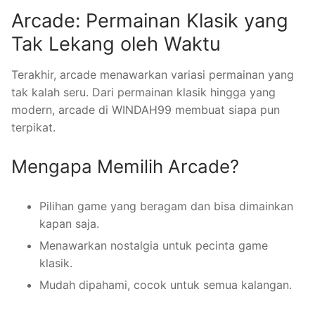
Arcade: Permainan Klasik yang
Tak Lekang oleh Waktu
Terakhir, arcade menawarkan variasi permainan yang
tak kalah seru. Dari permainan klasik hingga yang
modern, arcade di WINDAH99 membuat siapa pun
terpikat.
Mengapa Memilih Arcade?
Pilihan game yang beragam dan bisa dimainkan
kapan saja.
Menawarkan nostalgia untuk pecinta game
klasik.
Mudah dipahami, cocok untuk semua kalangan.