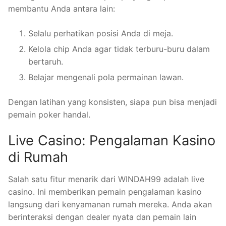
membantu Anda antara lain:
Selalu perhatikan posisi Anda di meja.
Kelola chip Anda agar tidak terburu-buru dalam
bertaruh.
Belajar mengenali pola permainan lawan.
Dengan latihan yang konsisten, siapa pun bisa menjadi
pemain poker handal.
Live Casino: Pengalaman Kasino
di Rumah
Salah satu fitur menarik dari WINDAH99 adalah live
casino. Ini memberikan pemain pengalaman kasino
langsung dari kenyamanan rumah mereka. Anda akan
berinteraksi dengan dealer nyata dan pemain lain