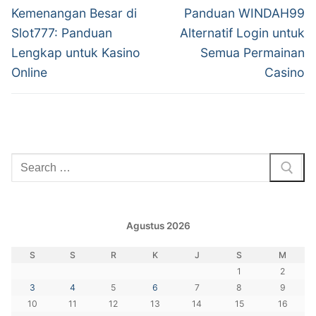
pos
Previous
Next
Kemenangan Besar di
Panduan WINDAH99
post:
post:
Slot777: Panduan
Alternatif Login untuk
Lengkap untuk Kasino
Semua Permainan
Online
Casino
Cari:
Agustus 2026
S
S
R
K
J
S
M
1
2
3
4
5
6
7
8
9
10
11
12
13
14
15
16