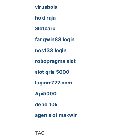
virusbola
hoki raja
Slotbaru
fangwin88 login
nos138 login
robopragma slot
slot qris 5000
loginrr777.com
Api5000
depo 10k
agen slot maxwin
TAG