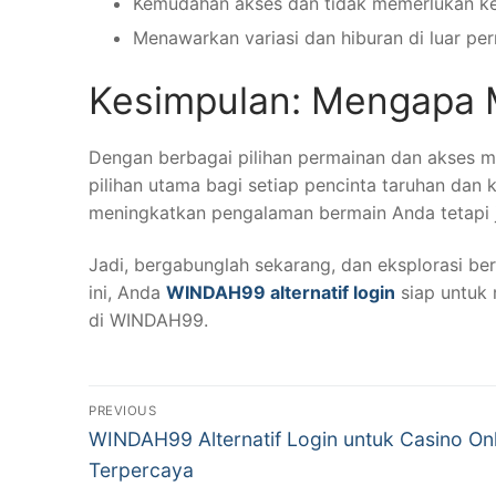
Kemudahan akses dan tidak memerlukan ket
Menawarkan variasi dan hiburan di luar pe
Kesimpulan: Mengapa
Dengan berbagai pilihan permainan dan akses 
pilihan utama bagi setiap pencinta taruhan dan 
meningkatkan pengalaman bermain Anda tetapi 
Jadi, bergabunglah sekarang, dan eksplorasi 
ini, Anda
WINDAH99 alternatif login
siap untuk
di WINDAH99.
Navigasi
PREVIOUS
Previous
pos
WINDAH99 Alternatif Login untuk Casino Onl
post:
Terpercaya