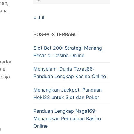
31
nan,
mana
« Jul
POS-POS TERBARU
Slot Bet 200: Strategi Menang
Besar di Casino Online
ekadar
Menyelami Dunia Texas88:
lui
Panduan Lengkap Kasino Online
saja.
Menangkan Jackpot: Panduan
Hoki22 untuk Slot dan Poker
Panduan Lengkap Naga169:
Menangkan Permainan Kasino
Online
g