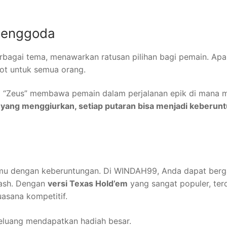
 Menggoda
erbagai tema, menawarkan ratusan pilihan bagi pemain. Ap
ot untuk semua orang.
ti “Zeus” membawa pemain dalam perjalanan epik di mana 
 yang menggiurkan, setiap putaran bisa menjadi keberun
temu dengan keberuntungan. Di WINDAH99, Anda dapat ber
cash. Dengan
versi Texas Hold’em
yang sangat populer, ter
uasana kompetitif.
 peluang mendapatkan hadiah besar.