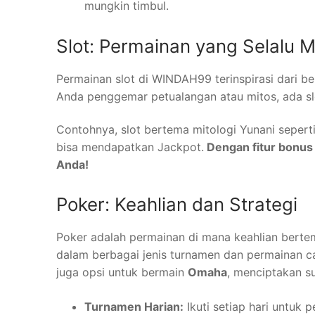
mungkin timbul.
Slot: Permainan yang Selalu
Permainan slot di WINDAH99 terinspirasi dari b
Anda penggemar petualangan atau mitos, ada sl
Contohnya, slot bertema mitologi Yunani seper
bisa mendapatkan Jackpot.
Dengan fitur bonus
Anda!
Poker: Keahlian dan Strategi
Poker adalah permainan di mana keahlian ber
dalam berbagai jenis turnamen dan permainan 
juga opsi untuk bermain
Omaha
, menciptakan s
Turnamen Harian:
Ikuti setiap hari untuk