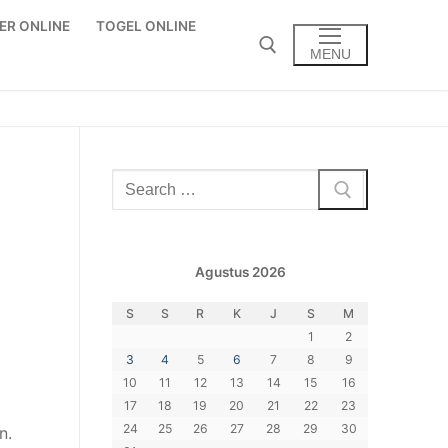
ER ONLINE
TOGEL ONLINE
MENU
Cari:
Cari:
Agustus 2026
S
S
R
K
J
S
M
1
2
3
4
5
6
7
8
9
10
11
12
13
14
15
16
17
18
19
20
21
22
23
24
25
26
27
28
29
30
n.