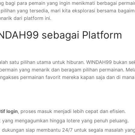
ng bagi para pemain yang ingin menikmati berbagai permai
pilihan yang tersedia, mari kita eksplorasi bersama bagai
rik dari platform ini.
INDAH99 sebagai Platform
i salah satu pilihan utama untuk hiburan. WINDAH99 bukan s
bermain yang menarik dan beragam pilihan permainan. Mela
ngakses permainan favorit mereka kapan saja dan di mana 
if login
, proses masuk menjadi lebih cepat dan efisien.
t yang mengagumkan hingga lotere yang penuh peluang.
 dukungan siap membantu 24/7 untuk segala masalah yan