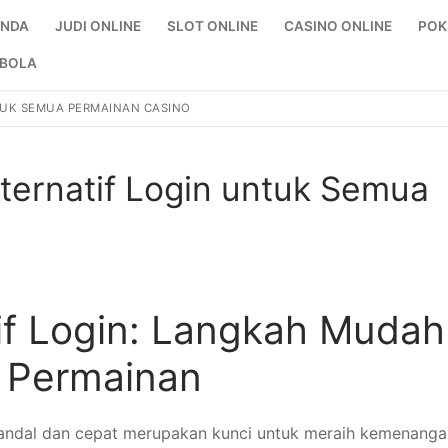
ANDA
JUDI ONLINE
SLOT ONLINE
CASINO ONLINE
POK
 BOLA
TUK SEMUA PERMAINAN CASINO
ernatif Login untuk Semua
f Login: Langkah Mudah
 Permainan
g andal dan cepat merupakan kunci untuk meraih kemenanga