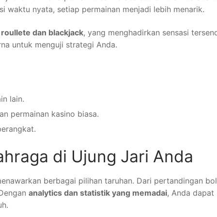
ksi waktu nyata, setiap permainan menjadi lebih menarik.
i
roullete dan blackjack
, yang menghadirkan sensasi tersendi
na untuk menguji strategi Anda.
n lain.
kan permainan kasino biasa.
perangkat.
hraga di Ujung Jari Anda
nawarkan berbagai pilihan taruhan. Dari pertandingan bo
. Dengan
analytics dan statistik yang memadai
, Anda dapat
uh.