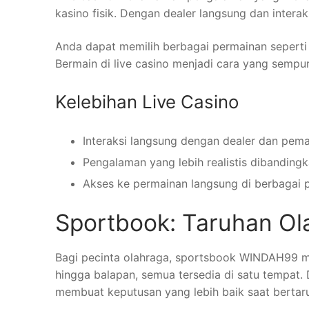
kasino fisik. Dengan dealer langsung dan intera
Anda dapat memilih berbagai permainan sepert
Bermain di live casino menjadi cara yang sempur
Kelebihan Live Casino
Interaksi langsung dengan dealer dan pemai
Pengalaman yang lebih realistis dibanding
Akses ke permainan langsung di berbagai 
Sportbook: Taruhan Ola
Bagi pecinta olahraga, sportsbook WINDAH99 me
hingga balapan, semua tersedia di satu tempat
membuat keputusan yang lebih baik saat bertar